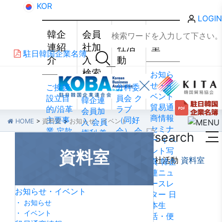
KOR
LOGIN
韓企
会員
会員
資料
連紹
社加
社活
室
駐日韓国企業名簿
介
入・
動
検索
お知ら
せ・イ
ご挨拶
分科委
ベント
設立目
員会
ク
韓企連
貿易通
的/沿革
ラブ
会員加
商情報
主要事
（同好
入
会員
HOME
>
資料室
>
お知らせ・イベント
セミナ
業
定款
会）
会
権利·義
ー
イベ
組織図
員社動
務·特典
ント写
資料室
アクセ
靜
会員
会員社
韓企連紹介
会員社加入・検索
会員社活動
資料室
真
韓企
ス
韓国
社から
検索/リ
連ニュ
貿易協
のお知
スト
会
ースレ
会 東京
らせ
会
員社総
お知らせ・イベント
ター
日
支部
ウ
員社イ
覧
法律
・ お知らせ
本生
ェブア
ンタビ
相談
・ イベント
活・便
クセシ
ュー/寄
FAQ
お