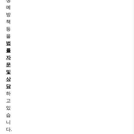
쟁
예
방
책
등
을
법
률
자
문
및
상
담
하
고
있
습
니
다
.