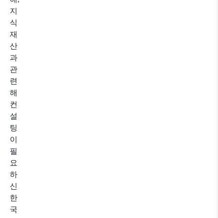
지
식
재
산
과
관
련
해
컨
설
팅
이
필
요
하
신
한
국