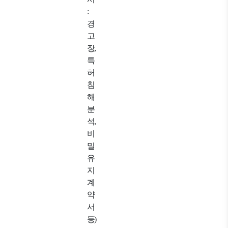
:
경
고
장
,
특
허
침
해
분
석
,
비
밀
유
지
계
약
서
등
)