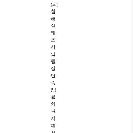
(
피
)
침
해
실
태
조
사
및
행
정
단
속
(
법
률
의
견
서
예
시