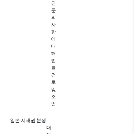
권
문
의
사
항
에
대
해
법
률
검
토
및
조
언
□
일본 지재권 분쟁
대