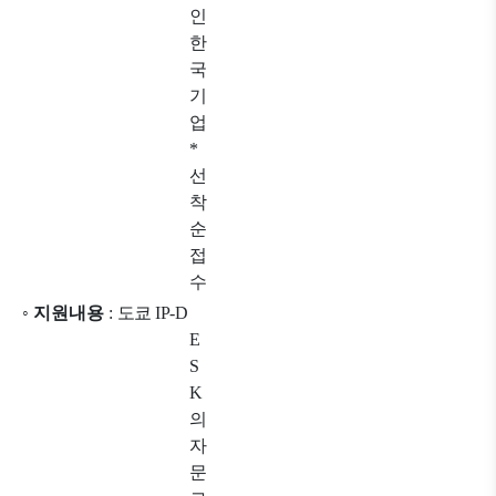
인
한
국
기
업
*
선
착
순
접
수
◦
지원내용
:
도쿄
IP-D
E
S
K
의
자
문