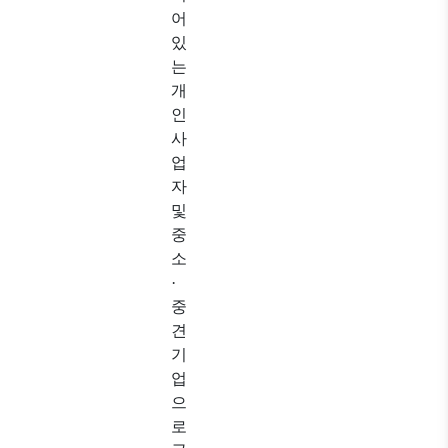
어
있
는
개
인
사
업
자
및
중
소
·
중
견
기
업
으
로