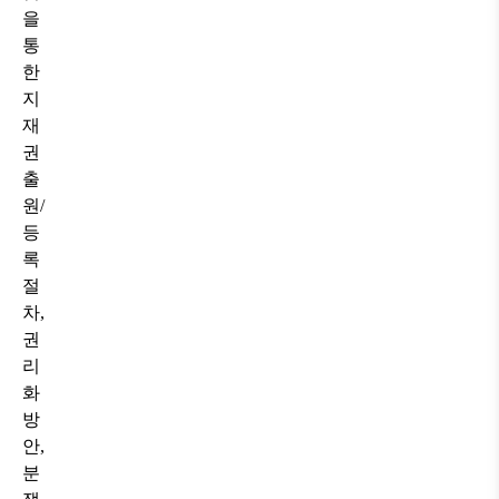
을
통
한
지
재
권
출
원
/
등
록
절
차
,
권
리
화
방
안
,
분