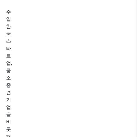
주
일
한
국
스
타
트
업
,
중
소
·
중
견
기
업
을
비
롯
해
,