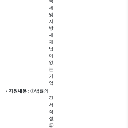
국
세
및
지
방
세
체
납
이
없
는
기
업
◦
지원내용
:
①
법률의
견
서
작
성
,
②