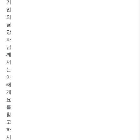
기
업
의
담
당
자
님
께
서
는
아
래
개
요
를
참
고
하
시