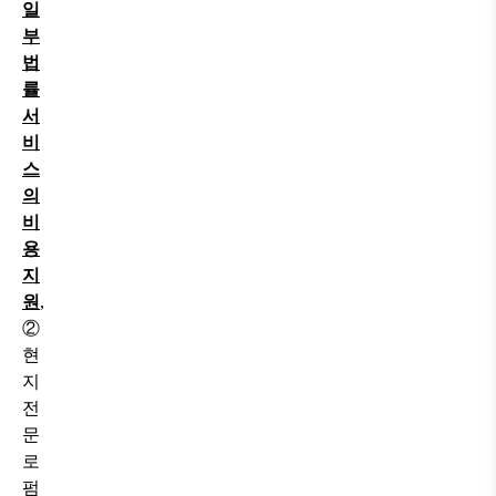
일
부
법
률
서
비
스
의
비
용
지
원
,
②
현
지
전
문
로
펌