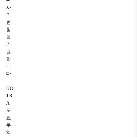
귀
사
의
번
창
을
기
원
합
니
다.
KO
TR
A
도
쿄
무
역