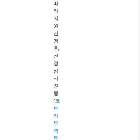
따
라
지
원
신
청
후
,
선
정
심
사
진
행
(
코
트
라
무
역
투