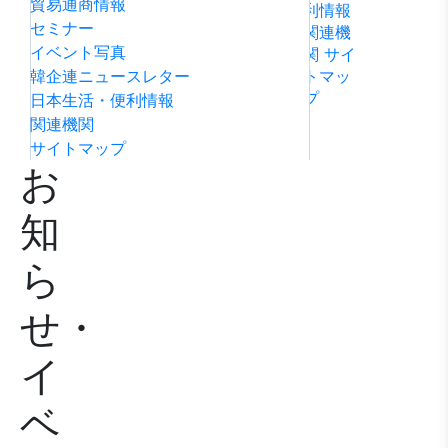
貿易通商情報
利情報
ビリテ
稿
問い合
セミナー
関連機
ィ方針
わせ
イベント写真
関
サイ
韓企連ニュースレター
トマッ
プ
日本生活・便利情報
関連機関
サイトマップ
お
知
ら
せ・
イ
ベ