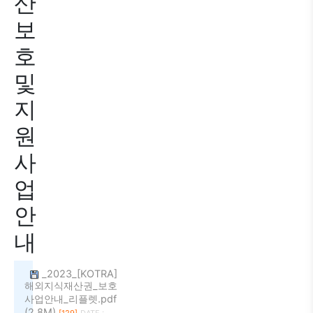
산
보
호
및
지
원
사
업
안
내
_2023_[KOTRA]
해외지식재산권_보호
사업안내_리플렛.pdf
(2.8M)