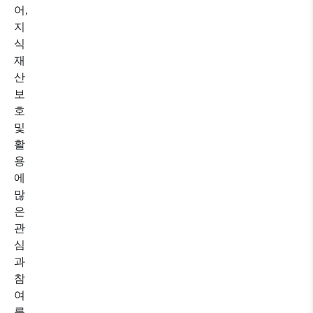
어
,
지
식
재
산
보
호
및
활
용
에
많
은
관
심
과
참
여
를