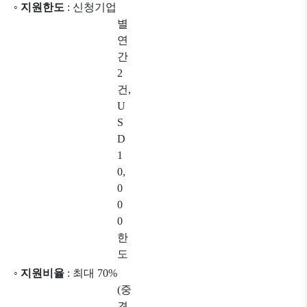
◦
지원한도
:
신청기업
별
연
간
2
건
,
U
S
D
1
0,
0
0
0
한
도
◦
지원비율
:
최대
70%
(
중
견