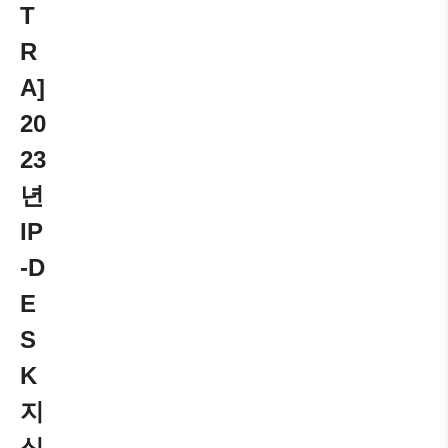
T
R
A]
20
23
년
IP
-D
E
S
K
지
식