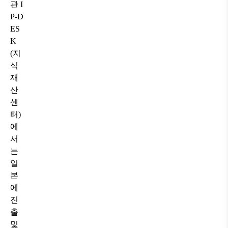
관
I
P-D
ES
K
(
지
식
재
산
센
터
)
에
서
는
일
본
에
진
출
및