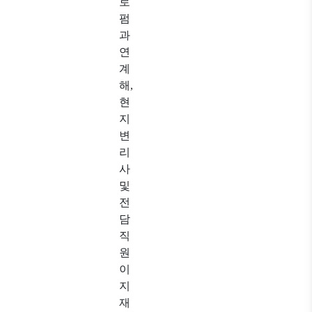
로
펌
과
연
계
해
,
현
지
변
리
사
및
전
담
직
원
이
지
재