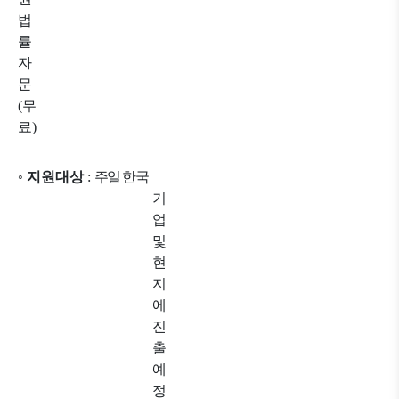
법
률
자
문
(
무
료
)
◦
지원대상
:
주일 한국
기
업
및
현
지
에
진
출
예
정