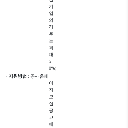
기
업
의
경
우
는
최
대
5
0%)
◦
지원방법
:
공사 홈페
이
지
모
집
공
고
에