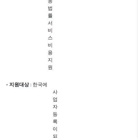
응
법
률
서
비
스
비
용
지
원
◦
지원대상
:
한국에
사
업
자
등
록
이
되