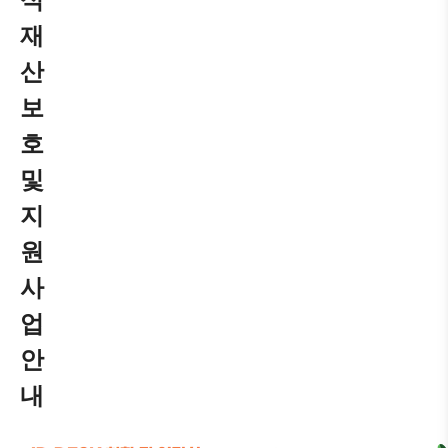
재
산
보
호
및
지
원
사
업
안
내