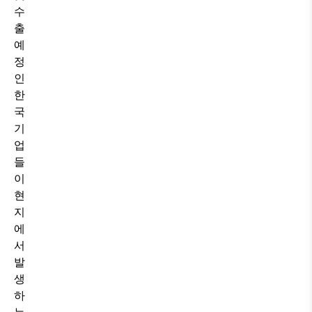
수
출
예
정
인
한
국
기
업
들
이
현
지
에
서
발
생
하