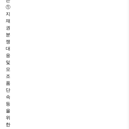
는
①
지
재
권
분
쟁
대
응
및
모
조
품
단
속
등
을
위
한