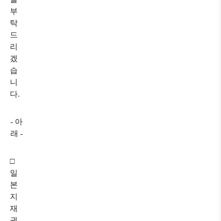
부
탁
드
리
겠
습
니
다
.
-
아
래
-
□
일
본
지
재
권