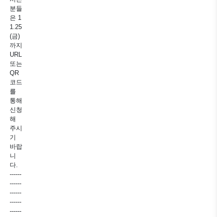
분들
은 1
1.25
(금)
까지
URL
또는
QR
코드
를
통해
신청
해
주시
기
바랍
니
다.
------
------
------
------
------