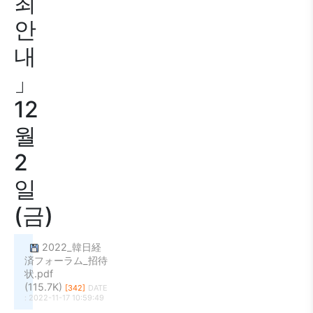
최
안
내
」
12
월
2
일
(금)
2022_韓日経
済フォーラム_招待
状.pdf
(115.7K)
[342]
DATE
: 2022-11-17 10:59:49