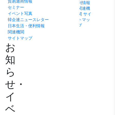
貿易通商情報
利情報
ビリテ
稿
問い合
セミナー
関連機
ィ方針
わせ
イベント写真
関
サイ
韓企連ニュースレター
トマッ
プ
日本生活・便利情報
関連機関
サイトマップ
お
知
ら
せ・
イ
ベ