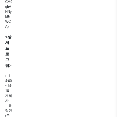
CM9
qbA
NNy
b9r
WC
A)
<상
세
프
로
그
램>
□ 1
4:00
~14:
10
개회
사
윤
덕민
(주