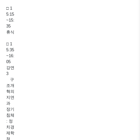
□ 1
5:15
~15:
35
휴식
□ 1
5:35
~16:
05
강연
3
구
조개
혁의
지연
과
장기
침체
: 정
치경
제학
적