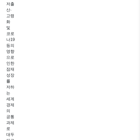
저출
산·
고령
화
및
코로
나19
등의
영향
으로
인한
잠재
성장
률
저하
는
세계
경제
의
공통
과제
로
대두