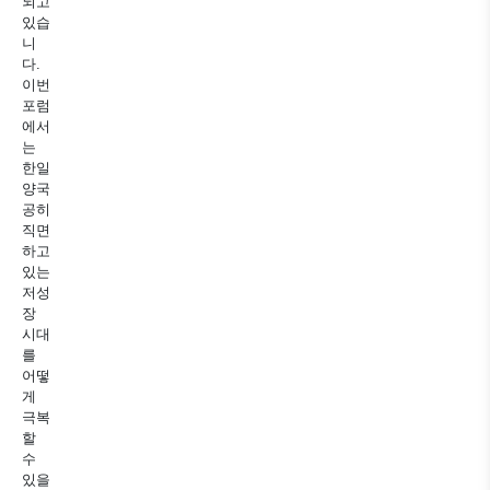
되고
있습
니
다.
이번
포럼
에서
는
한일
양국
공히
직면
하고
있는
저성
장
시대
를
어떻
게
극복
할
수
있을