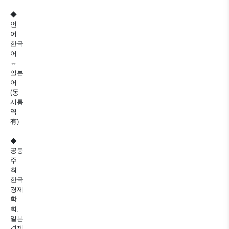
◆
언
어:
한국
어
⇔
일본
어
(동
시통
역
有)
◆
공동
주
최:
한국
경제
학
회,
일본
경제