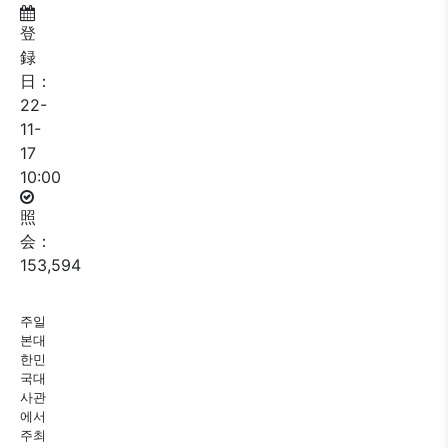
登
録
日：
22-
11-
17
10:00
照
会：
153,594
주일
본대
한민
국대
사관
에서
주최