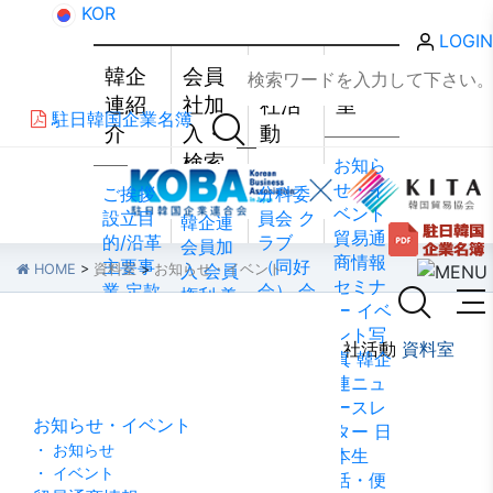
KOR
LOGIN
韓企
会員
会員
資料
連紹
社加
社活
室
駐日韓国企業名簿
介
入・
動
検索
お知ら
せ・イ
ご挨拶
分科委
ベント
設立目
員会
ク
韓企連
貿易通
的/沿革
ラブ
会員加
商情報
主要事
（同好
入
会員
HOME
>
資料室
>
お知らせ・イベント
セミナ
業
定款
会）
会
権利·義
ー
イベ
組織図
員社動
務·特典
ント写
資料室
アクセ
靜
会員
会員社
韓企連紹介
会員社加入・検索
会員社活動
資料室
真
韓企
ス
韓国
社から
検索/リ
連ニュ
貿易協
のお知
スト
会
ースレ
会 東京
らせ
会
員社総
お知らせ・イベント
ター
日
支部
ウ
員社イ
覧
法律
・ お知らせ
本生
ェブア
ンタビ
相談
・ イベント
活・便
クセシ
ュー/寄
FAQ
お