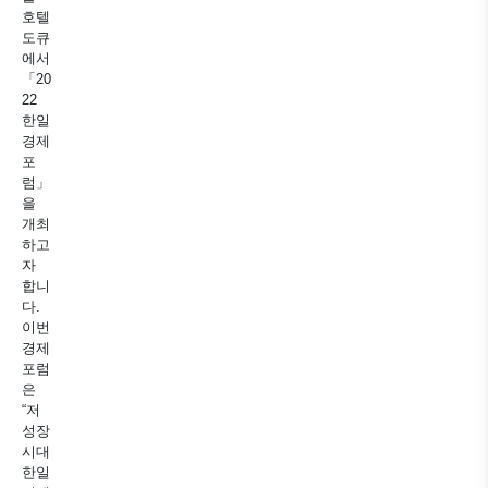
호텔
도큐
에서
「20
22
한일
경제
포
럼」
을
개최
하고
자
합니
다.
이번
경제
포럼
은
“저
성장
시대
한일