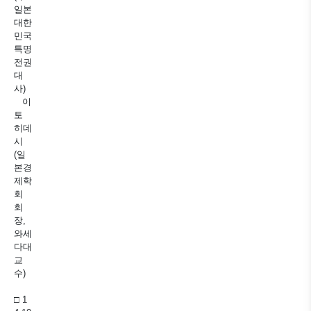
일본
대한
민국
특명
전권
대
사)
이
토
히데
시
(일
본경
제학
회
회
장,
와세
다대
교
수)
□ 1