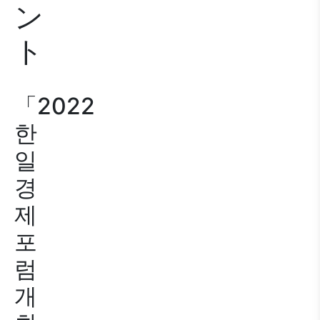
ン
ト
「2022
한
일
경
제
포
럼
개