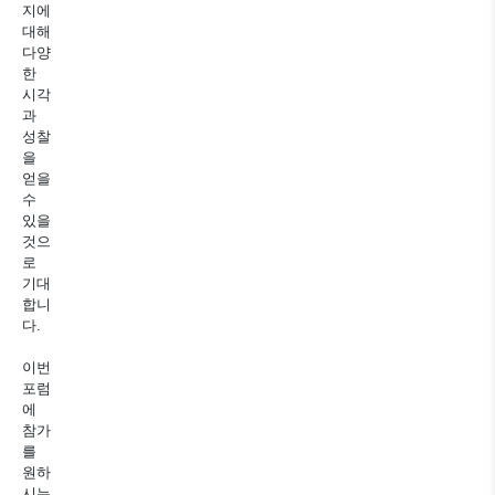
지에
대해
다양
한
시각
과
성찰
을
얻을
수
있을
것으
로
기대
합니
다.
이번
포럼
에
참가
를
원하
시는