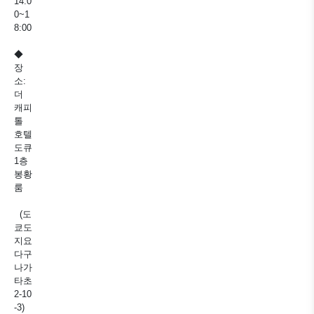
14:0
0~1
8:00
◆
장
소:
더
캐피
톨
호텔
도큐
1층
봉황
룸
(도
쿄도
지요
다구
나가
타초
2-10
-3)