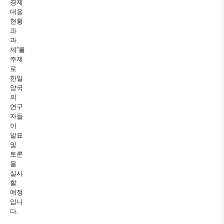
경제
대응
현황
과
과
제”를
주제
로
한일
양국
의
연구
자들
이
발표
및
토론
을
실시
할
예정
입니
다.