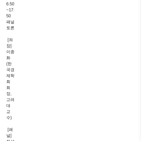
6:50
~17:
50
패널
토론
[좌
장]
이종
화
(한
국경
제학
회
회
장,
고려
대
교
수)
[패
널]