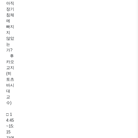
아직
장기
침체
에
빠지
지
않았
는
가?
후
카오
교지
(히
토츠
바시
대
교
수)
□ 1
4:45
~15:
15
강연