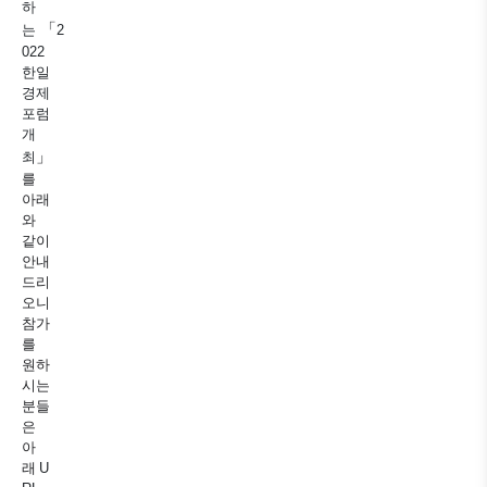
하
「
는
2
022
한일
경제
포럼
개
」
최
를
아래
와
같이
안내
드리
오니
참가
를
원하
시는
분들
은
아
래
U