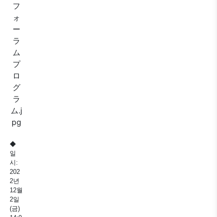
◆
일
시:
202
2년
12월
2일
(금)