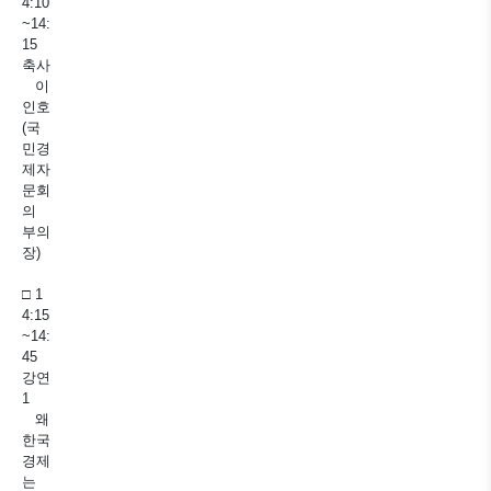
4:10
~14:
15
축사
이
인호
(국
민경
제자
문회
의
부의
장)
□ 1
4:15
~14:
45
강연
1
왜
한국
경제
는