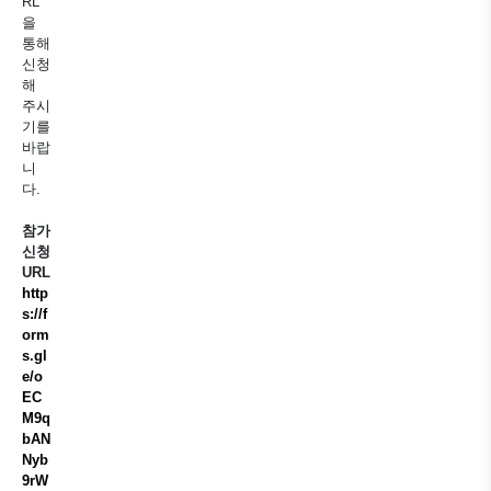
RL
을
통해
신청
해
주시
기를
바랍
니
다.
참가
신청
URL
http
s://f
orm
s.gl
e/o
EC
M9q
bAN
Nyb
9rW