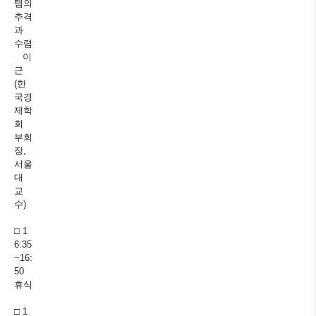
템의
추격
과
수렴
이
근
(한
국경
제학
회
부회
장,
서울
대
교
수)
□ 1
6:35
~16:
50
휴식
□ 1