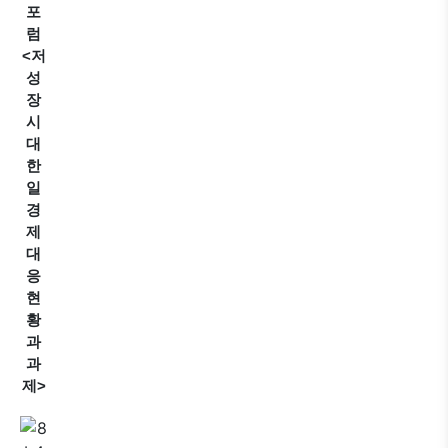
포
럼
<저
성
장
시
대
한
일
경
제
대
응
현
황
과
과
제>