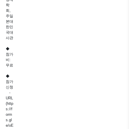
학
회,
주일
본대
한민
국대
사관
◆
참가
비:
무료
◆
참가
신청
-
URL
(http
s://f
orm
s.gl
e/oE