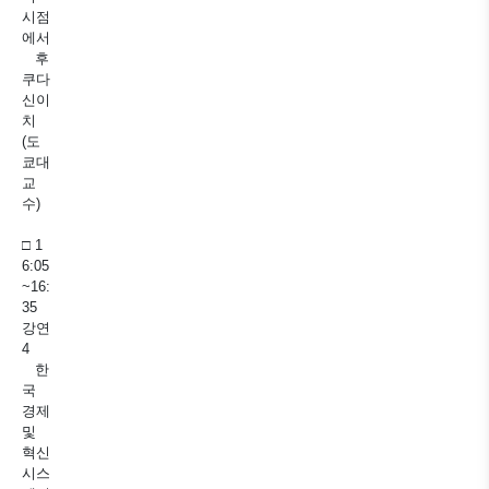
시점
에서
후
쿠다
신이
치
(도
쿄대
교
수)
□ 1
6:05
~16:
35
강연
4
한
국
경제
및
혁신
시스