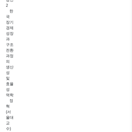
2
한
국
장기
경제
성장
과
구조
전환
과정
의
생산
성
및
효율
성
역학
정
혁
(서
울대
교
수)