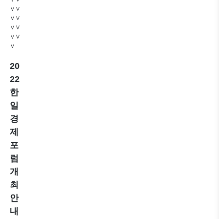
∨∨
∨∨
∨∨
∨∨
∨
20
22
한
일
경
제
포
럼
개
최
안
내