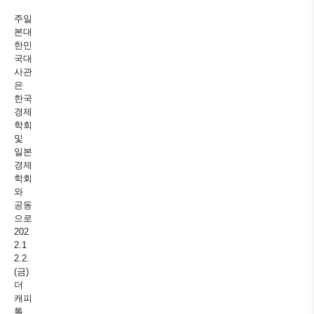
주일
본대
한민
국대
사관
은
한국
경제
학회
및
일본
경제
학회
와
공동
으로
202
2.1
2.2.
(금)
더
캐피
톨