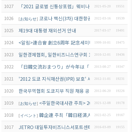
商情報
会員権
「2021 글로벌 신통상포럼」웨비나 참가 안내(2021.5.25(화)
1027
設立
クラブ
2021-05-20
19551
利·義務
目的/
（同好
セミナ
코로나 백신(3차) 대한항공 職域接種 3/25, 3/2
1026
·特典
[
お知らせ
]
2022-03-16
19539
沿革
会）
ー
会員社
제19대 대통령 재외선거 안내
1025
主要
会員社
イベン
2017-03-17
19491
検索/リ
事業
動靜
ト写真
<알림>連合會 創立6周年 記念세미나 參加案內
1024
スト
1999-10-01
19475
定款
会員社
韓企連
会員社
일한경제협회, 일한비즈니스연구회 12월 3일 개최(주제 :
1023
からの
ニュー
2010-12-01
19436
組織
総覧
お知ら
スレタ
図
「日韓交流おまつり」が今年は「日比谷公園」にやっ
1022
2013-08-27
19347
せ
ー
法律相
アクセ
談
'2012 도쿄 지식재산권(IPR) 보호' 세미나 開催 案內(11/1
1021
会員社
日本生
2012-11-01
19231
ス
インタ
活・便
FAQ
한국무역협회 도쿄지부 직원 채용 공고
1020
韓国
2012-06-20
19226
ビュ
利情報
お問い
貿易
ー/寄
<주일한국대사관 주최> 2021 한일경제포럼 개
1019
関連機
[
お知らせ
]
2021-12-08
19178
合わせ
協会
稿
関
東京
韓企連 주최「韓日経済人交流の夕べ」참가 
1018
[
イベント
]
2022-02-25
19167
支部
サイト
JETRO 대일투자비즈니스서포트센터(IBSC) 안내
1017
マップ
2016-03-09
19155
ウェ