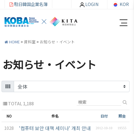
駐日韓国企業名簿
LOGIN
KOR
HOME
>
資料室
>
お知らせ・イベント
お知らせ・イベント
韓
会員
会
資
企
社加
員
料
連
入・
社
室
紹
検索
活
介
動
TOTAL 1,188
お知ら
せ・イ
韓企連
NO
件名
日付
照会
ベント
会員加
ご挨
分科委
'컴퓨터 보안 대책 세미나' 개최 안내
1028
入
2012-10-10
19555
拶
員会
貿易通