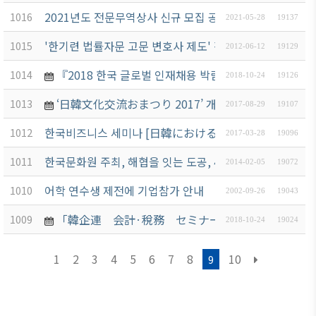
ブアク
2021년도 전문무역상사 신규 모집 공고
1016
2021-05-28
19137
セシ
'한기련 법률자문 고문 변호사 제도' 활용 요청
1015
ビリ
2012-06-12
19129
ティ方
『2018 한국 글로벌 인재채용 박람회』 개최 안내
(
1014
2018-10-24
19126
針
‘日韓文化交流おまつり 2017’ 개최 안내
(2017-09
1013
2017-08-29
19107
한국비즈니스 세미나 [⽇韓における新産業協⼒モデルの提
1012
2017-03-28
19096
한국문화원 주최, 해협을 잇는 도공, 400년의 여행－이
1011
2014-02-05
19072
어학 연수생 제전에 기업참가 안내
1010
2002-09-26
19043
「韓企連 会計·稅務 セミナー」 참가 案内
(20
1009
2018-10-24
19024
1
2
3
4
5
6
7
8
10
9