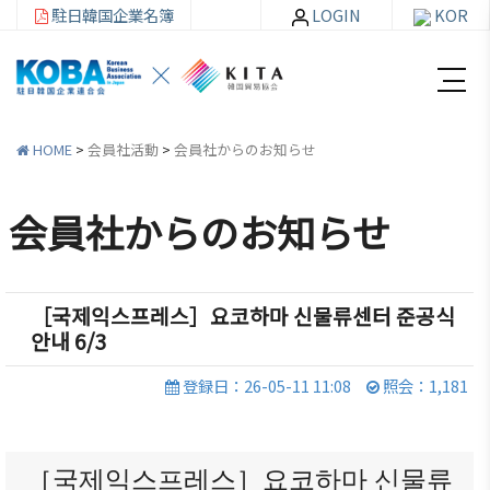
駐日韓国企業名簿
LOGIN
KOR
HOME
>
会員社活動
>
会員社からのお知らせ
会員社からのお知らせ
韓
会員
会
資
企
社加
員
料
［국제익스프레스］요코하마 신물류센터 준공식
連
入・
社
室
안내 6/3
紹
検索
活
介
動
登録日：26-05-11 11:08
照会：1,181
お知ら
せ・イ
韓企連
ベント
会員加
ご挨
分科委
入
拶
員会
［국제익스프레스］요코하마 신물류
貿易通