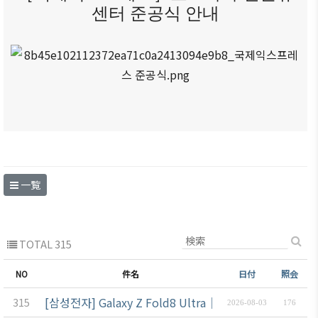
商情報
센터 준공식 안내
会員権
設立
クラブ
利·義務
目的/
（同好
セミナ
·特典
沿革
会）
ー
会員社
主要
会員社
イベン
検索/リ
事業
動靜
ト写真
スト
定款
会員社
韓企連
会員社
からの
ニュー
組織
総覧
お知ら
スレタ
図
せ
ー
法律相
アクセ
一覧
談
会員社
日本生
ス
インタ
活・便
FAQ
韓国
ビュ
利情報
お問い
貿易
ー/寄
TOTAL 315
関連機
合わせ
協会
稿
関
東京
NO
件名
日付
照会
支部
サイト
[삼성전자] Galaxy Z Fold8 Ultra│Fold8│Flip8 발
315
2026-08-03
176
マップ
ウェ