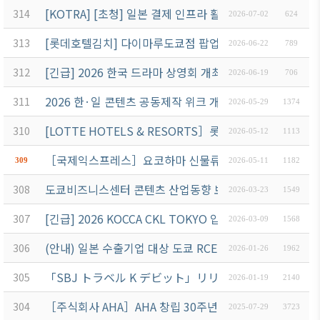
ブアク
[KOTRA] [초청] 일본 결제 인프라 활용 설명회 안내 — 7
314
2026-07-02
624
セシ
[롯데호텔김치] 다이마루도쿄점 팝업스토어 개최 안내 (7월
313
2026-06-22
789
ビリ
ティ方
[긴급] 2026 한국 드라마 상영회 개최 위탁용역 입찰공고
312
2026-06-19
706
針
2026 한·일 콘텐츠 공동제작 위크 개최 위탁용역 입찰공
311
2026-05-29
1374
[LOTTE HOTELS & RESORTS］롯데아라이리조트 
310
2026-05-12
1113
［국제익스프레스］요코하마 신물류센터 준공식 안내 6/
309
2026-05-11
1182
도쿄비즈니스센터 콘텐츠 산업동향 보고서 발간 위탁용역
308
2026-03-23
1549
[긴급] 2026 KOCCA CKL TOKYO 입주기업 지원 프
307
2026-03-09
1568
(안내) 일본 수출기업 대상 도쿄 RCEP(FTA) 해외활용지
306
2026-01-26
1962
「SBJ トラベル K デビット」リリース及び リリー
305
2026-01-19
2140
［주식회사 AHA］AHA 창립 30주년 기념 전자칠판 특별
304
2025-07-29
3723