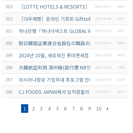
［LOTTE HOTELS & RESORTS］ 니가타현 품격, 
303
2025-06-11
4024
［다우재팬］온라인 기프트 GifttoBiz 및 SNS이벤트 서비
302
2025-06-06
4287
하나은행「하나더넥스트 GLOBAL MONEY SHOW」개최 안
301
2025-05-22
4247
駐日韓国企業連合会員社の職員のみなさまへSBJ銀行
300
2025-04-11
9664
2024년 10월, 새로워진 롯데면세점 도쿄긴자점을 만나보
299
2024-10-28
6619
大韓航空利用 済州線(直行便 NRT/CJU/NRT) 優待
298
2024-10-23
7408
아시아나항공 기업우대 프로그램 안내(アシアナ航空 法人向けプロ
297
2024-07-09
8236
CJ FOODS JAPAN에서 임직원들의 선물용 캔김 세트 안
296
2024-05-27
6973
2
3
4
5
6
7
8
9
10
1