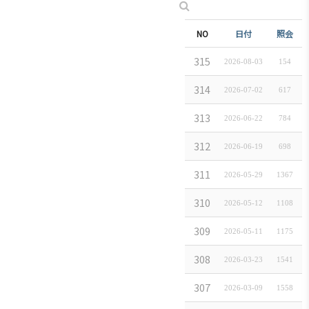
NO
件名
日付
照会
[삼성전자] Galaxy
315
2026-08-03
154
[KOTRA] [초청
314
2026-07-02
617
[롯데호텔김치] 다
313
2026-06-22
784
[긴급] 2026 
312
2026-06-19
698
2026 한·일 콘
311
2026-05-29
1367
[LOTTE HOT
310
2026-05-12
1108
［국제익스프레스］
309
2026-05-11
1175
도쿄비즈니스센터 
308
2026-03-23
1541
[긴급] 2026 K
307
2026-03-09
1558