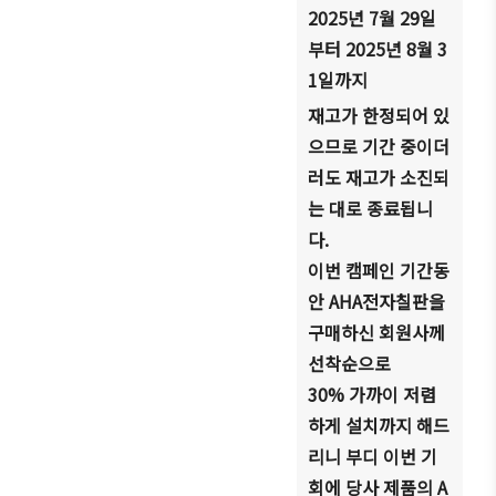
2025
년
7
월
29
일
부터
2025
년
8
월
3
1
일까지
재고가 한정되어 있
으므로 기간 중이더
러도 재고가 소진되
는 대로 종료됩니
다
.
이번 캠페인 기간동
안
AHA
전자칠판을
구매하신 회원사께
선착순으로
30%
가까이 저렴
하게 설치까지 해드
리니 부디 이번 기
회에 당사 제품의
A