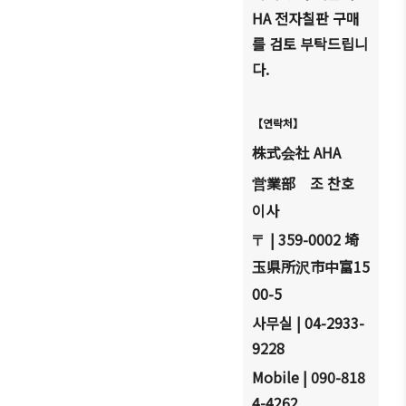
HA
전자칠판 구매
를 검토 부탁드립니
다
.
【
연락처
】
株式
社
AHA
会
業部
조 찬호
営
이사
| 359-0002
埼
〒
玉県所
市中富
15
沢
00-5
사무실
| 04-2933-
9228
Mobile | 090-818
4-4262