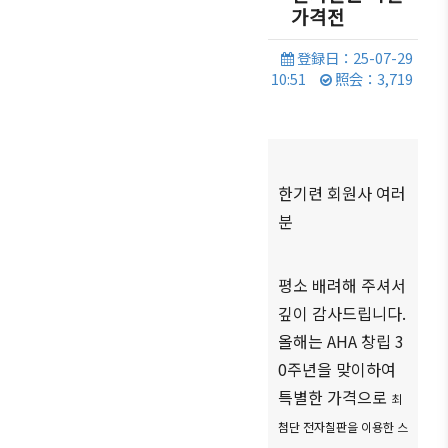
商情報
가격전
会員権
設立
クラブ
利·義務
目的/
（同好
セミナ
登録日：25-07-29
·特典
沿革
会）
ー
10:51
照会：3,719
会員社
主要
会員社
イベン
検索/リ
事業
動靜
ト写真
スト
定款
会員社
韓企連
会員社
からの
ニュー
한기련 회원사 여러
組織
総覧
お知ら
スレタ
図
분
せ
ー
法律相
アクセ
談
会員社
日本生
ス
평소 배려해 주셔서
インタ
活・便
FAQ
韓国
깊이 감사드립니다
.
ビュ
利情報
お問い
貿易
ー/寄
올해는
AHA
창립
3
関連機
合わせ
協会
稿
0
주년을 맞이하여
関
東京
특별한 가격으로
최
支部
サイト
첨단 전자칠판을 이용한 스
マップ
ウェ