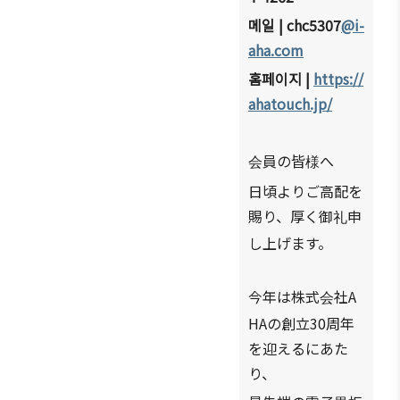
메일
| chc5307
@i-
aha.com
홈페이지
|
https://
ahatouch.jp/
員の皆
へ
会
様
日頃よりご高配を
賜り、厚く御
申
礼
し上げます。
今年は株式
社
A
会
HA
の創立
30
周年
を迎えるにあた
り、