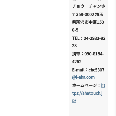
チョウ チャンホ
359-0002
埼玉
〒
県所
市中富
150
沢
0-5
TEL
：
04-2933-92
28
携
：
090-8184-
帯
4262
E-mail
：
chc5307
@i-aha.com
ホ
ムペ
ジ：
ht
ー
ー
tps://ahatouch.j
p/