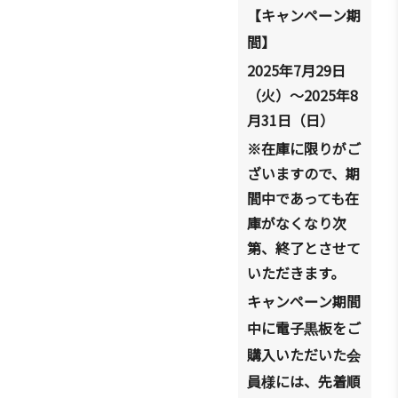
【キャンペ
ン期
ー
間】
2025
年
7
月
29
日
（火）～
2025
年
8
月
31
日（日）
※在庫に限りがご
ざいますので、期
間中であっても在
庫がなくなり次
第、終了とさせて
いただきます。
キャンペ
ン期間
ー
中に電子
板をご
黒
購入いただいた
会
員
には、先着順
様