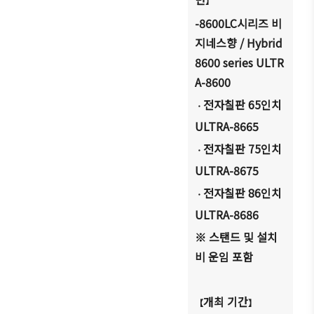
】
-8600LC
시리즈 비
지네스향
/ Hybrid
8600 series ULTR
A-8600
전자칠판
65
인치
・
ULTRA-8665
전자칠판
75
인치
・
ULTRA-8675
전자칠판
86
인치
・
ULTRA-8686
※ 스탠드 및 설치
비 운임 포함
개최 기간
【
】