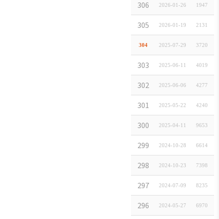
(안내) 일본 수출
306
2026-01-26
1947
「SBJ トラベ
305
2026-01-19
2131
［주식회사 AHA］
304
2025-07-29
3720
［LOTTE HOT
303
2025-06-11
4019
［다우재팬］온라인 기
302
2025-06-06
4277
하나은행「하나더넥스트
301
2025-05-22
4240
駐日韓国企業連
300
2025-04-11
9653
2024년 10월,
299
2024-10-28
6614
大韓航空利用 済州
298
2024-10-23
7398
아시아나항공 기업우
297
2024-07-09
8235
CJ FOODS J
296
2024-05-27
6970