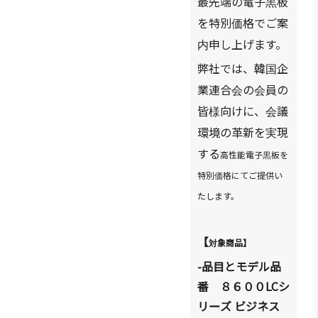
最先端の電子
板
黒
を特別
格でご案
価
申し上げます。
内
弊社では、韓
企
国
業連合
の
員の
会
会
皆
向けに、
議
様
会
環境の革新を
現
実
する
高性能電子
板を
黒
特別
格にてご提供い
価
たします。
【
象商品】
対
-品目とモデル品
番
８６００
LC
シ
リ
ズ
ビジネス
ー