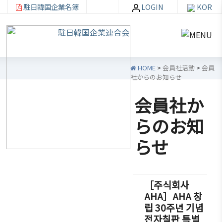
駐日韓国企業名簿
LOGIN
KOR
HOME
>
会員社活動
>
会員
社からのお知らせ
会員社か
韓
会員
会
資
らのお知
企
社加
員
料
らせ
連
入・
社
室
紹
検索
活
介
動
お知ら
［주식회사
せ・イ
韓企連
AHA］AHA 창
ベント
会員加
ご挨
分科委
립 30주년 기념
入
拶
員会
貿易通
전자칠판 특별