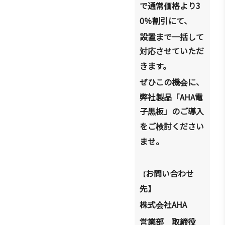
で通常
格より
3
価
0
％割引にて、
設置まで一括して
させていただ
対応
きます。
ぜひこの機
に、
会
弊社製品「
AHA
電
子
板」のご導入
黒
をご
討ください
検
ませ。
お問い合わせ
【
先】
株式
社
AHA
会
業部 取締役
営