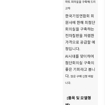
마트 회의실을 구축해 드리
ブアク
고자
セシ
ビリ
한국기업연합회 회
ティ方
원사에 한해 최첨단
針
회의실을 구축하는
전자칠판을 저렴한
가격으로 공급할 예
정입니다
.
AI
시대를 맞이하여
첨단회의실 구축의
좋은 기회라고 봅니
다
.
많은 구매 신청 바랍
니다
.
품목 및 모델형
【
번