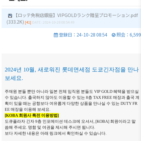
商情報
会員権
的/沿革
クラブ
利·義務
（同好
セミナ
【ロッテ免税店銀座】VIPGOLDランク贈呈プロモーション.pdf
主要事
·特典
(333.2K)
会）
ー
[41]
DATE : 2024-10-28 08:54:49
業
会員社
会員社
イベン
登録日：24-10-28 08:54
照会：6,599
定款
検索/リ
動靜
ト写真
組織図
スト
会員社
韓企連
アクセ
会員社
からの
ニュー
ス
総覧
お知ら
スレタ
2024
년 10월, 새로워진 롯데면세점 도쿄긴자점을 만나
せ
ー
韓国貿
法律相
보세요.
易協会
談
会員社
日本生
東京支
インタ
活・便
주재원 분들 뿐만 아니라 일본 전체 임직원 분들도
VIP GOLD
혜택을 받으실
FAQ
部
수 있습니다
.
출국하지 않아도 이용할 수 있는
8
층
TAX FREE
매장과 출국 계
ビュー/
利情報
お問い
획이 있을 때는 공항보다 여유롭게 다양한 상품을 만나실 수 있는
DUTY FR
寄稿
ウェブ
EE
매장을 이용해 보세요
.
関連機
合わせ
アクセ
[KOBA
회원사 특전 이용방법]
関
도큐플라자 긴자 9층 인포메이션 데스크에 오셔서, [KOBA] 회원이라고 말
シビリ
씀해 주세요. 명함 및 여권을 제시해 주시면 됩니다.
サイト
ティ方
보다 자세한 내용은 아래 링크에서 확인하실 수 있습니다.
マップ
針