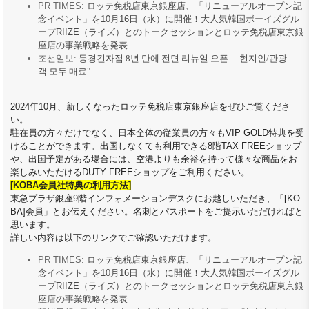
PR TIMES:
ロッテ免
税
店東京銀座店、「リニュ
ー
アルオ
ー
プン記
念イベント」を
10
月
16
日（水）に開催！大人
気
韓
国
ボ
ー
イズグル
ー
プ
RIIZE
（ライズ）とのト
ー
クセッションとロッテ免
税
店東京銀
座店の事業
戦
略を
発
表
조선일보:
동경긴자점 8년 만에 전면 리뉴얼 오픈… 현지인/관광
객 모두 매료
"
2024
年
10
月、新しくなったロッテ免
税
店東京銀座店をぜひご
覧
くださ
い。
駐在員の方
々
だけでなく、日本全体の
従
業員の方
々
も
VIP GOLD
特典を受
けることができます。出
国
しなくても利用できる
8
階
TAX FREE
ショップ
や、出
国
予定がある場合には、空港よりも余裕を持って
様
々
な商品をお
楽
しみいただける
DUTY FREE
ショップをご利用ください。
[KOBA
会
員社特典の利用方法
]
東急プラザ銀座
9
階インフォメ
ー
ションデスクにお越しいただき、「
[KO
BA]
会
員」とお
伝
えください。名刺とパスポ
ー
トをご提示いただければと
思います。
詳しい
内
容は以下のリンクでご確認いただけます。
PR TIMES:
ロッテ免
税
店東京銀座店、「リニュ
ー
アルオ
ー
プン記
念イベント」を
10
月
16
日（水）に開催！大人
気
韓
国
ボ
ー
イズグル
ー
プ
RIIZE
（ライズ）とのト
ー
クセッションとロッテ免
税
店東京銀
座店の事業
戦
略を
発
表