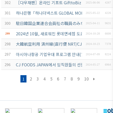
［다우재팬］온라인 기프트 GifttoBiz 및 SNS이벤트 서비
302
2025-06-06
4267
하나은행「하나더넥스트 GLOBAL MONEY SHOW」개최 안
301
2025-05-22
4226
駐日韓国企業連合会員社の職員のみなさまへSBJ銀行
300
2025-04-11
9631
2024년 10월, 새로워진 롯데면세점 도쿄긴자점을 만나보
299
2024-10-28
6600
大韓航空利用 済州線(直行便 NRT/CJU/NRT) 優待
298
2024-10-23
7378
아시아나항공 기업우대 프로그램 안내(アシアナ航空 法人向けプロ
297
2024-07-09
8224
CJ FOODS JAPAN에서 임직원들의 선물용 캔김 세트 안
296
2024-05-27
6964
2
3
4
5
6
7
8
9
10
1