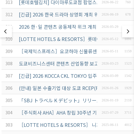
[롯데호텔김치] 다이마루도쿄점 팝업스토어 개최 안내 (7월
313
2026-06-22
760
[긴급] 2026 한국 드라마 상영회 개최 위탁용역 입찰공고
312
2026-06-19
678
2026 한·일 콘텐츠 공동제작 위크 개최 위탁용역 입찰공
311
2026-05-29
1355
[LOTTE HOTELS & RESORTS］롯데아라이리조트 
310
2026-05-12
1091
［국제익스프레스］요코하마 신물류센터 준공식 안내 6/
309
2026-05-11
1159
도쿄비즈니스센터 콘텐츠 산업동향 보고서 발간 위탁용역
308
2026-03-23
1523
[긴급] 2026 KOCCA CKL TOKYO 입주기업 지원 프
307
2026-03-09
1542
(안내) 일본 수출기업 대상 도쿄 RCEP(FTA) 해외활용지
306
2026-01-26
1929
「SBJ トラベル K デビット」リリース及び リリー
305
2026-01-19
2110
［주식회사 AHA］AHA 창립 30주년 기념 전자칠판 특별
304
2025-07-29
3711
［LOTTE HOTELS & RESORTS］ 니가타현 품격, 
303
2025-06-11
4012