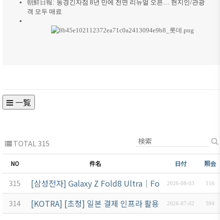
朝鮮日報:
동경긴자점 8년 만에 전면 리뉴얼 오픈… 현지인/관광
객 모두 매료
一覧
TOTAL 315
NO
件名
日付
照会
[삼성전자] Galaxy Z Fold8 Ultra│Fold8│Flip8 발
315
2026-08-03
116
[KOTRA] [초청] 일본 결제 인프라 활용 설명회 안내 — 7
314
2026-07-02
594