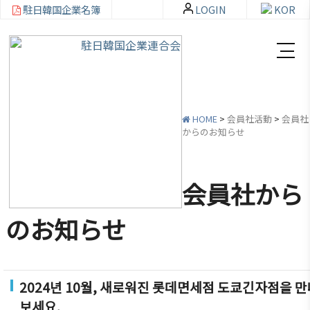
駐日韓国企業名簿
LOGIN
KOR
HOME
>
会員社活動
>
会員社
からのお知らせ
韓
会員
会
資
企
社加
員
料
会員社から
連
入・
社
室
紹
検索
活
のお知らせ
介
動
お知ら
せ・イ
韓企連
ベント
会員加
ご挨拶
分科委
2024년 10월, 새로워진 롯데면세점 도쿄긴자점을 만
入
員会
貿易通
보세요.
設立目