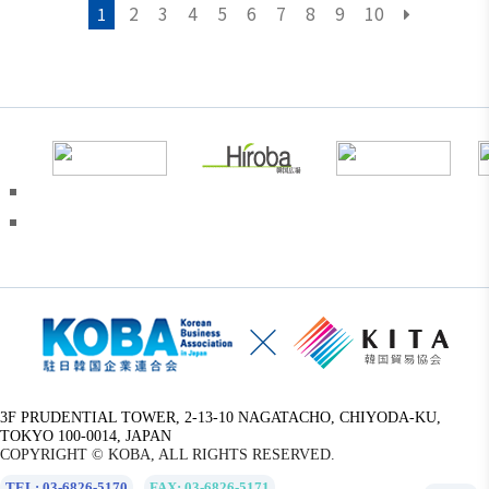
2
3
4
5
6
7
8
9
10
1
3F PRUDENTIAL TOWER, 2-13-10 NAGATACHO, CHIYODA-KU,
TOKYO 100-0014, JAPAN
COPYRIGHT © KOBA, ALL RIGHTS RESERVED.
TEL: 03-6826-5170
FAX: 03-6826-5171