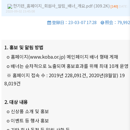
商情報
会員権
한기련_홈페이지_회원사_알림_배너_개요.pdf (309.2K)
的/沿革
クラブ
[140]
DATE :
2020-09-02 15:45:08
利·義務
（同好
セミナ
主要事
·特典
会）
ー
登録日：23-03-07 17:28
照会：79,992
業
会員社
会員社
イベン
定款
検索/リ
動靜
ト写真
組織図
スト
会員社
1. 홍보 및 알림 방법
韓企連
アクセ
会員社
からの
ニュー
o 홈페이지(www.koba.or.jp) 메인페이지 배너 형태 게재
ス
総覧
お知ら
スレタ
o 배너는 순차적으로 노출되며 홍보효과를 위해 최대 10개 운영
せ
ー
韓国貿
法律相
※ 홈페이지 접속 수 : 2019년 228,091건, 2020년(8월말) 19
易協会
談
会員社
日本生
8,019건
東京支
インタ
活・便
FAQ
部
ビュー/
利情報
お問い
寄稿
ウェブ
2. 대상 내용
関連機
合わせ
アクセ
関
o 신상품 소개 및 홍보
シビリ
サイト
o 이벤트 등 행사 홍보
ティ方
マップ
針
o 기타 회사 동정 등 알림 사항 등