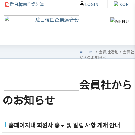
駐日韓国企業名簿
LOGIN
KOR
HOME
>
会員社活動
>
会員社
からのお知らせ
韓
会員
会
資
企
社加
員
料
会員社から
連
入・
社
室
紹
検索
活
のお知らせ
介
動
お知ら
せ・イ
韓企連
ベント
会員加
ご挨拶
分科委
홈페이지내 회원사 홍보 및 알림 사항 게재 안내
入
員会
貿易通
設立目