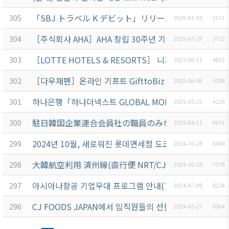
「SBJ トラベル K デビット」リリース及び リリー
305
2026-01-19
2111
［주식회사 AHA］AHA 창립 30주년 기념 전자칠판 특별
304
2025-07-29
3712
［LOTTE HOTELS & RESORTS］ 니가타현 품격, 
303
2025-06-11
4012
［다우재팬］온라인 기프트 GifttoBiz 및 SNS이벤트 서비
302
2025-06-06
4268
하나은행「하나더넥스트 GLOBAL MONEY SHOW」개최 안
301
2025-05-22
4226
駐日韓国企業連合会員社の職員のみなさまへSBJ銀行
300
2025-04-11
9631
2024년 10월, 새로워진 롯데면세점 도쿄긴자점을 만나보
299
2024-10-28
6600
大韓航空利用 済州線(直行便 NRT/CJU/NRT) 優待
298
2024-10-23
7378
아시아나항공 기업우대 프로그램 안내(アシアナ航空 法人向けプロ
297
2024-07-09
8224
CJ FOODS JAPAN에서 임직원들의 선물용 캔김 세트 안
296
2024-05-27
6964