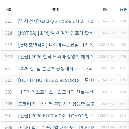
NO
件名
日付
照会
[삼성전자] Galaxy Z Fold8 Ultra│Fold8│Flip8 발
315
2026-08-03
118
[KOTRA] [초청] 일본 결제 인프라 활용 설명회 안내 — 7
314
2026-07-02
595
[롯데호텔김치] 다이마루도쿄점 팝업스토어 개최 안내 (7월
313
2026-06-22
760
[긴급] 2026 한국 드라마 상영회 개최 위탁용역 입찰공고
312
2026-06-19
678
2026 한·일 콘텐츠 공동제작 위크 개최 위탁용역 입찰공
311
2026-05-29
1355
[LOTTE HOTELS & RESORTS］롯데아라이리조트 
310
2026-05-12
1092
［국제익스프레스］요코하마 신물류센터 준공식 안내 6/
309
2026-05-11
1160
도쿄비즈니스센터 콘텐츠 산업동향 보고서 발간 위탁용역
308
2026-03-23
1523
[긴급] 2026 KOCCA CKL TOKYO 입주기업 지원 프
307
2026-03-09
1543
(안내) 일본 수출기업 대상 도쿄 RCEP(FTA) 해외활용지
306
2026-01-26
1929