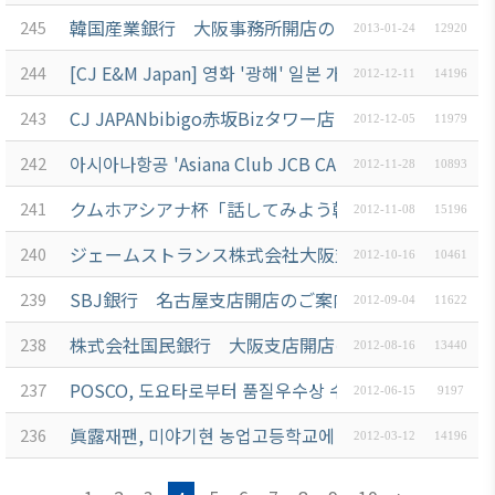
韓国産業銀行 大阪事務所開店のご案内
245
2013-01-24
12920
[CJ E&M Japan] 영화 '광해' 일본 개봉기념 특별할인 
244
2012-12-11
14196
CJ JAPANbibigo赤坂Bizタワー店 開店のご案内
243
2012-12-05
11979
아시아나항공 'Asiana Club JCB CARD' 탄생 기념 캠페
242
2012-11-28
10893
クムホアシアナ杯「話してみよう韓国語」高校生大会
241
2012-11-08
15196
ジェームストランス株式会社大阪支店 開店のご案内
240
2012-10-16
10461
SBJ銀行 名古屋支店開店のご案内
239
2012-09-04
11622
株式会社国民銀行 大阪支店開店のご案内
238
2012-08-16
13440
POSCO, 도요타로부터 품질우수상 수상
237
2012-06-15
9197
眞露재팬, 미야기현 농업고등학교에 3천만엔 상당의 농업
236
2012-03-12
14196