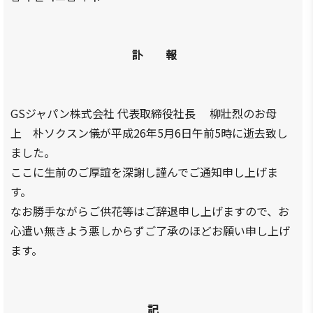
商情報
会員権
設立
クラブ
利·義務
目的/
（同好
セミナ
·特典
沿革
会）
ー
訃 報
会員社
主要
会員社
イベン
検索/リ
事業
動靜
ト写真
スト
GSジャパン株式会社 代表取締役社長 柳壯烈のお母
定款
会員社
韓企連
会員社
からの
ニュー
上 朴ソクスン儀が平成26年5月6日午前5時に逝去致し
組織
総覧
お知ら
スレタ
ました。
図
せ
ー
法律相
ここに生前のご厚誼を深謝し謹んでご通知申し上げま
アクセ
談
会員社
日本生
す。
ス
インタ
活・便
FAQ
なお勝手ながらご供花等はご辞退申し上げますので、お
韓国
ビュ
利情報
心遣い無きよう悪しからずご了承のほどお願い申し上げ
お問い
貿易
ー/寄
関連機
合わせ
ます。
協会
稿
関
東京
支部
サイト
マップ
記
ウェ