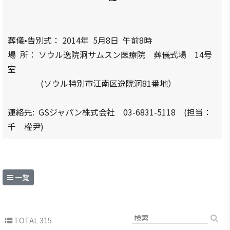
ブアク
セシ
ビリ
葬儀•告別式： 2014年 5月8日 午前8時
ティ方
場 所： ソウル逸院泂サムスン医療院 葬儀式場 14号
針
室
(ソウル特別市江南区逸院泂81番地）
連絡先: GSジャパン株式会社 03-6831-5118 (担当：
千 權尹)
一覧
TOTAL 315