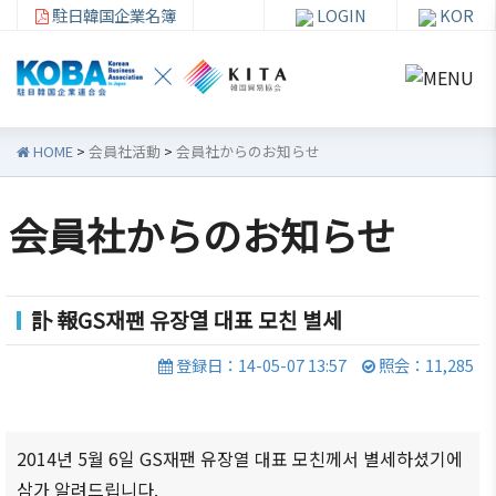
駐日韓国企業名簿
LOGIN
KOR
HOME
>
会員社活動
>
会員社からのお知らせ
会員社からのお知らせ
韓
会員
会
資
企
社加
員
料
訃 報GS재팬 유장열 대표 모친 별세
連
入・
社
室
紹
検索
活
登録日：14-05-07 13:57
照会：11,285
介
動
お知ら
せ・イ
韓企連
ベント
会員加
ご挨
分科委
2014
년
5
월
6
일 GS재팬 유장열 대표 모친께서 별세하셨기에
入
拶
員会
貿易通
삼가 알려드립니다
.