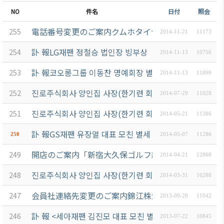
NO
件名
日付
照会
電話番号変更のご案内クムホタイヤジャパン(株)
255
2014-11-21
11173
訃 報LG재팬 정철승 법인장 빙부상
254
2014-11-13
10756
訃 報코오롱그룹 이동찬 명예회장 별세
253
2014-11-13
11099
진로주식회사 양인집 사장(한기련 회장) 제21회 한일고교
252
2014-07-29
11028
진로주식회사 양인집 사장(한기련 회장) 세계경제연구협회
251
2014-05-21
11386
訃 報GS재팬 유장열 대표 모친 별세
250
2014-05-07
11286
開店のご案内「新宿大久保ゴルフ練習場」㈱テクノピ
249
2014-04-21
12868
진로주식회사 양인집 사장(한기련 회장) Danilo Medi
248
2014-03-31
16288
会員社連絡先変更のご案内錦江株式会社
247
2013-09-20
11042
訃 報 <세아재팬 김진모 대표 모친 별세>
246
2013-07-22
10845