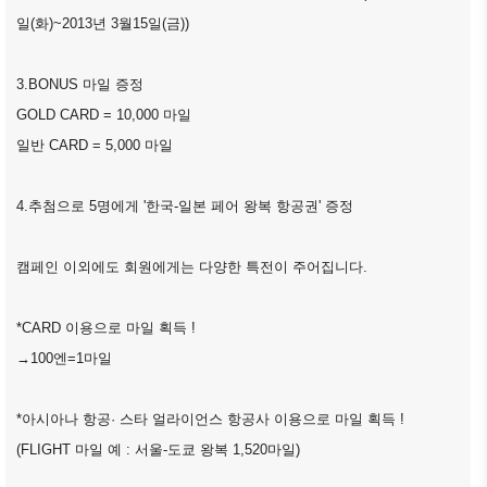
ブアク
일(화)~2013년 3월15일(금))
セシ
ビリ
3.BONUS 마일 증정
ティ方
GOLD CARD = 10,000 마일
針
일반 CARD = 5,000 마일
4.추첨으로 5명에게 '한국-일본 페어 왕복 항공권' 증정
캠페인 이외에도 회원에게는 다양한 특전이 주어집니다.
*CARD 이용으로 마일 획득 !
→100엔=1마일
*아시아나 항공· 스타 얼라이언스 항공사 이용으로 마일 획득 !
(FLIGHT 마일 예 : 서울-도쿄 왕복 1,520마일)