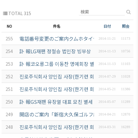
TOTAL 315
NO
件名
日付
照会
電話番号変更のご案内クムホタイヤジャパン(株)
255
2014-11-21
11173
訃 報LG재팬 정철승 법인장 빙부상
254
2014-11-13
10756
訃 報코오롱그룹 이동찬 명예회장 별세
253
2014-11-13
11103
진로주식회사 양인집 사장(한기련 회장) 제21회 한일고교
252
2014-07-29
11028
진로주식회사 양인집 사장(한기련 회장) 세계경제연구협회
251
2014-05-21
11386
訃 報GS재팬 유장열 대표 모친 별세
250
2014-05-07
11289
開店のご案内「新宿大久保ゴルフ練習場」㈱テクノピ
249
2014-04-21
12870
진로주식회사 양인집 사장(한기련 회장) Danilo Medi
248
2014-03-31
16289