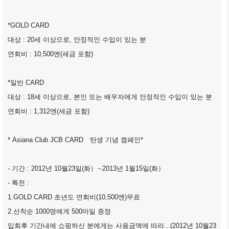
商情報
会員権
設立
クラブ
利·義務
目的/
（同好
セミナ
*GOLD CARD
·特典
沿革
会）
ー
대상 : 20세 이상으로, 안정적인 수입이 있는 분
会員社
主要
会員社
イベン
연회비 : 10,500엔(세금 포함)
検索/リ
事業
動靜
ト写真
スト
定款
会員社
韓企連
*일반 CARD
会員社
からの
ニュー
대상 : 18세 이상으로, 본인 또는 배우자에게 안정적인 수입이 있는 분
組織
総覧
お知ら
スレタ
図
연회비 : 1,312엔(세금 포함)
せ
ー
法律相
アクセ
談
会員社
日本生
* Asiana Club JCB CARD 탄생 기념 캠페인*
ス
インタ
活・便
FAQ
韓国
ビュ
利情報
お問い
- 기간 : 2012년 10월23일(화）∼2013년 1월15일(화）
貿易
ー/寄
関連機
合わせ
協会
- 특전 :
稿
関
東京
1.GOLD CARD 초년도 연회비(10,500엔)무료
支部
サイト
2.선착순 1000명에게 500마일 증정
マップ
ウェ
입회후 기간내에 쇼핑하신 분에게는 사용금액에 따라...(2012년 10월23