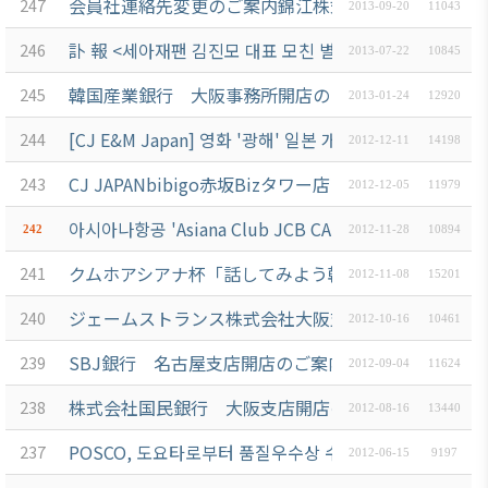
会員社連絡先変更のご案内錦江株式会社
247
2013-09-20
11043
訃 報 <세아재팬 김진모 대표 모친 별세>
246
2013-07-22
10845
韓国産業銀行 大阪事務所開店のご案内
245
2013-01-24
12920
[CJ E&M Japan] 영화 '광해' 일본 개봉기념 특별할인 
244
2012-12-11
14198
CJ JAPANbibigo赤坂Bizタワー店 開店のご案内
243
2012-12-05
11979
아시아나항공 'Asiana Club JCB CARD' 탄생 기념 캠페
242
2012-11-28
10894
クムホアシアナ杯「話してみよう韓国語」高校生大会
241
2012-11-08
15201
ジェームストランス株式会社大阪支店 開店のご案内
240
2012-10-16
10461
SBJ銀行 名古屋支店開店のご案内
239
2012-09-04
11624
株式会社国民銀行 大阪支店開店のご案内
238
2012-08-16
13440
POSCO, 도요타로부터 품질우수상 수상
237
2012-06-15
9197