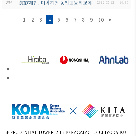
眞露재팬, 미야기현 농업고등학교에 3천만엔 상당의 농업
236
2012-03-12
14198
1
2
3
5
6
7
8
9
10
4
3F PRUDENTIAL TOWER, 2-13-10 NAGATACHO, CHIYODA-KU,