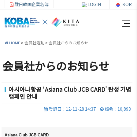
駐日韓国企業名簿
LOGIN
KOR
HOME
>
会員社活動
>
会員社からのお知らせ
会員社からのお知らせ
韓
会員
会
資
企
社加
員
料
連
入・
社
室
아시아나항공 'Asiana Club JCB CARD' 탄생 기념
캠페인 안내
紹
検索
活
介
動
お知ら
登録日：12-11-28 14:37
照会：10,893
せ・イ
韓企連
ベント
会員加
ご挨
分科委
入
拶
員会
貿易通
Asiana Club JCB CARD