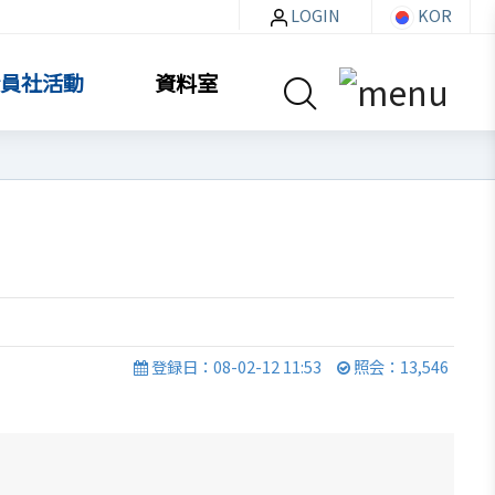
LOGIN
KOR
員社活動
資料室
資料室
お知らせ・イベント
登録日：08-02-12 11:53
照会：13,546
貿易通商情報
セミナー
イベント写真
韓企連ニュースレター