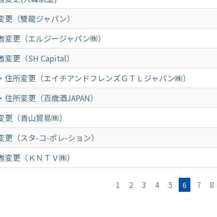
変更（雙龍ジャパン）
者変更（エルジージャパン㈱）
変更（SH Capital）
・住所変更（エイチアンドフレンズＧＴＬジャパン㈱）
・住所変更（百歳酒JAPAN）
変更（青山貿易㈱）
変更（スタ-コ-ポレ-ション）
者変更（ＫＮＴＶ㈱）
1
2
3
4
5
7
8
6