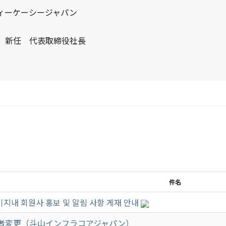
ィーケーシージャパン
い合わせ
 新任 代表取締役社長
件名
지내 회원사 홍보 및 알림 사항 게재 안내
者変更（斗山インフラコアジャパン）