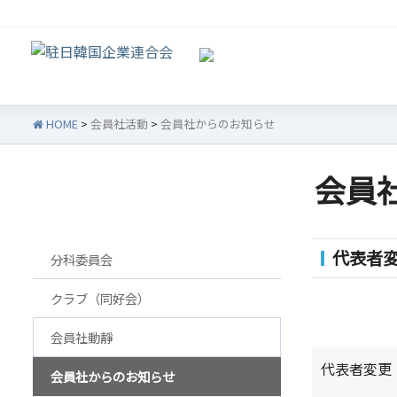
HOME
>
会員社活動
>
会員社からのお知らせ
会員
会員社活動
韓企連紹介
会員
代表者
分科委員会
ご挨拶
韓企
設立目的/沿革
会員権
クラブ（同好会）
主要事業
会員
会員社動靜
定款
会員
代表者変更
会員社からのお知らせ
組織図
法律