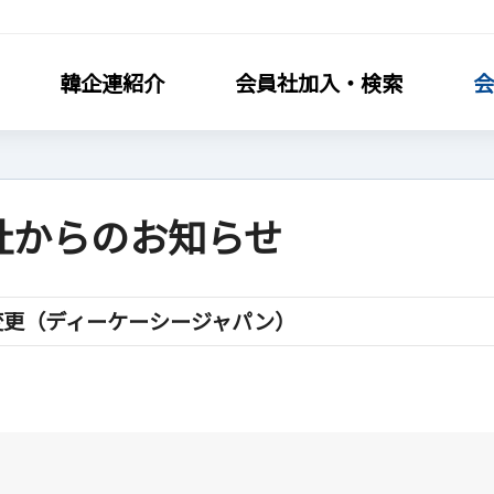
韓企連紹介
会員社加入・検索
会
社からのお知らせ
社加入・検索
会員社活動
変更（ディーケーシージャパン）
連会員加入
分科委員会
利·義務·特典
クラブ（同好会）
社検索/リスト
会員社動靜
社総覧
会員社からのお知らせ
相談
会員社インタビュー/寄稿