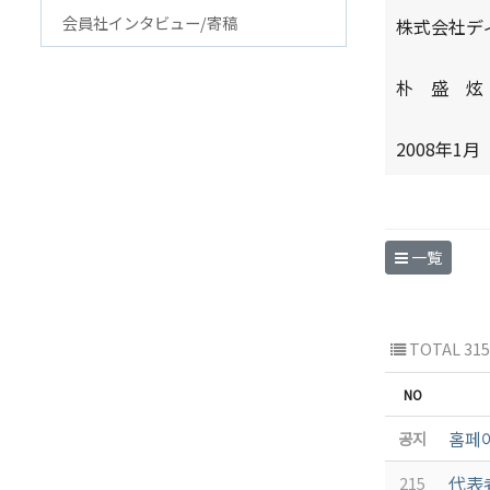
会員社インタビュー/寄稿
アクセス
FAQ
株式会社デ
韓国貿易協会 東京支部
お問
朴 盛 炫
ウェブアクセシビリティ方針
2008年1月
一覧
TOTAL 315
NO
홈페이
공지
代表
215