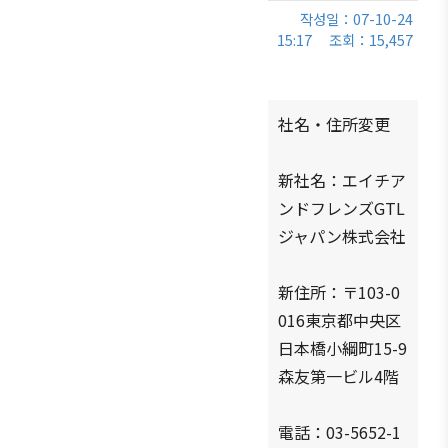
회원 권
작성일：07-10-24
설립목
동호회
세미나
15:17
조회：15,457
리·의무
적/연
회원사
행사사
·특전
혁
동정
진
회원검
주요사
회원사
한기련
社名・住所変更
색 / 리스
업
알림
뉴스레
트
정관
터
회원사
新社名：エイチア
주일한
조직도
인터
일본생
국기업
ンドフレンズGTL
뷰/기
활・편
약도
회원사
ジャパン株式会社
고
의정보
총람
한국무
관련기
역협회
법률상
新住所：〒103-0
관
도쿄지
담
016東京都中央区
부
사이트
FAQ
日本橋小綱町15-9
맵
웹 접
森友第一ビル4階
문의하
근성
기
정책
電話：03-5652-1