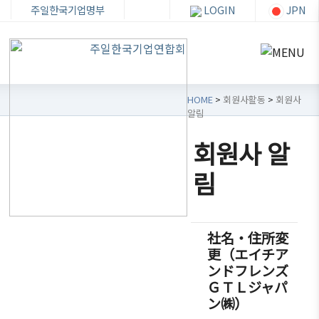
주일한국기업명부
LOGIN
JPN
HOME
>
회원사활동
>
회원사
알림
회원사 알
한
회원
회
자
림
기
사가
원
료
련
입・
사
실
소
검색
활
社名・住所変
개
동
更（エイチア
뉴스・
ンドフレンズ
이벤트
한기련
ＧＴＬジャパ
회원사
회장인
분과위
무역통
ン㈱）
가입
사
원회
상정보