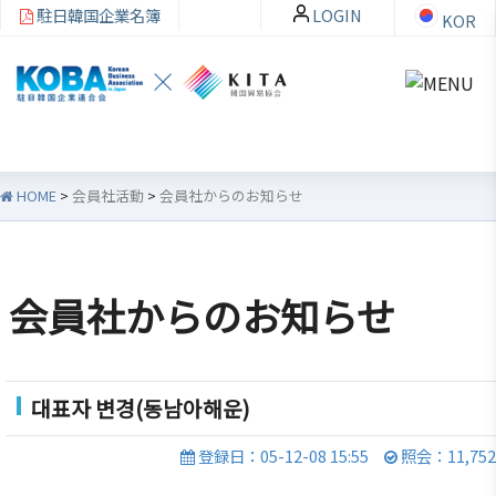
駐日韓国企業名簿
LOGIN
KOR
HOME
>
会員社活動
>
会員社からのお知らせ
韓
会員
会
資
企
社加
員
料
会員社からのお知らせ
連
入・
社
室
紹
検索
活
介
動
お知ら
대표자 변경(동남아해운)
せ・イ
韓企連
ベント
会員加
ご挨拶
分科委
登録日：05-12-08 15:55
照会：11,752
入
員会
貿易通
設立目