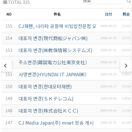
TOTAL 315
NO
件名
日付
照会
CJ재팬, 나리타 공항에 비빔밥전문점 오픈
155
2006-06-05
12141
대표자 변경(現代商船ジャパン㈱)
154
2006-05-31
13718
대표자 변경(㈱教保情報システムズ)
153
2006-05-31
12018
주소변경(韓国電力公社東京支社）
152
2006-05-19
12540
사명변경(HYUNDAI IT JAPAN㈱）
151
2006-04-19
12869
대표자 변경(현대모터재팬)
150
2006-04-17
12140
대표자 변경(ＳＫテレコム)
149
2006-04-06
11836
대표자 변경(株式会社ＫＣＣ)
148
2006-04-04
12198
CJ Media Japan(주) mnet 방송 개시
147
2006-03-31
12149