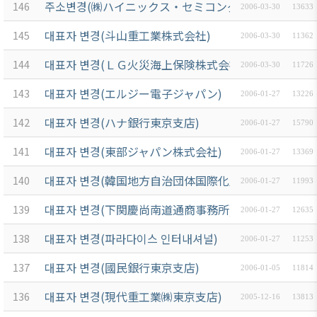
주소변경(㈱ハイニックス・セミコンダクター・ジャ
146
2006-03-30
13633
대표자 변경(斗山重工業株式会社)
145
2006-03-30
11362
대표자 변경(ＬＧ火災海上保険株式会社)
144
2006-03-30
11726
대표자 변경(エルジー電子ジャパン)
143
2006-01-27
13226
대표자 변경(ハナ銀行東京支店)
142
2006-01-27
15790
대표자 변경(東部ジャパン株式会社)
141
2006-01-27
13369
대표자 변경(韓国地方自治団体国際化財団東京事務所)
140
2006-01-27
11993
대표자 변경(下関慶尚南道通商事務所)
139
2006-01-27
12635
대표자 변경(파라다이스 인터내셔널)
138
2006-01-27
11253
대표자 변경(國民銀行東京支店)
137
2006-01-05
11814
대표자 변경(現代重工業㈱東京支店)
136
2005-12-16
13813