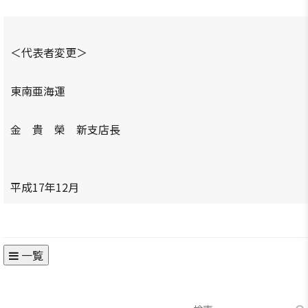
商情報
会員権
的/沿革
クラブ
利·義務
（同好
セミナ
主要事
·特典
会）
ー
＜代表者変更＞
業
会員社
会員社
イベン
定款
検索/リ
動靜
ト写真
東南亜海運
組織図
スト
会員社
韓企連
アクセ
会員社
からの
金 貴 榮 新支店長
ニュー
ス
総覧
お知ら
スレタ
せ
ー
韓国貿
法律相
易協会
談
会員社
日本生
平成17年12月
東京支
インタ
活・便
FAQ
部
ビュー/
利情報
お問い
寄稿
ウェブ
関連機
合わせ
アクセ
一覧
関
シビリ
サイト
ティ方
マップ
針