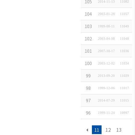
訃 報코오롱그룹 
105
2014-11-13
11082
사무소통합(ソウ
104
2003-01-28
11057
代表者 變更 等 
103
1999-08-11
11049
社名변경（(株)
102
2003-04-08
11048
住所変更（青山
101
2007-10-17
11036
주소변경(現代海
100
2003-12-02
11034
会員社連絡先変
99
2013-09-20
11029
住宅銀行 移轉 및
98
1999-12-06
11017
진로주식회사 양인
97
2014-07-29
11015
事務所 開設 [金
96
1999-11-24
10997
12
13
11