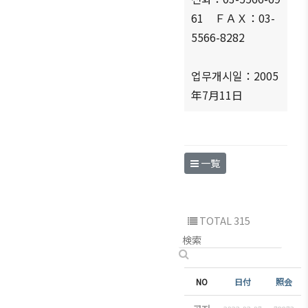
ブアク
61 ＦＡＸ：03-
セシ
5566-8282
ビリ
ティ方
업무개시일：2005
針
年7月11日
一覧
TOTAL 315
NO
件名
日付
照会