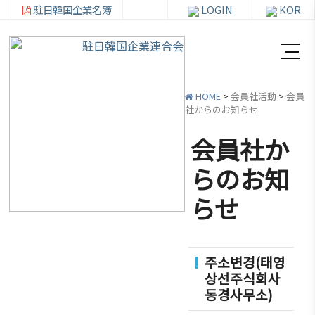
駐日韓国企業名簿
LOGIN
KOR
HOME
>
会員社活動
>
会員
社からのお知らせ
会員社か
韓
会員
会
資
らのお知
企
社加
員
料
らせ
連
入・
社
室
紹
検索
活
介
動
お知ら
주소변경(태영
せ・イ
韓企連
상선주식회사
ベント
会員加
ご挨
分科委
동경사무소)
入
拶
員会
貿易通