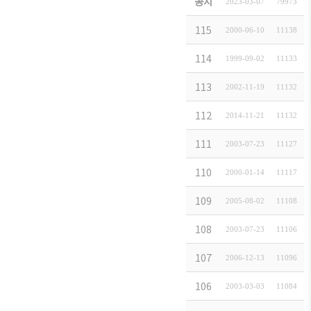
홈페이지내 회원사 
공지
2023-03-07
79973
事務室 移轉 [大
115
2000-06-10
11138
"代表者 變更 [三
114
1999-09-02
11133
▲ 韓進그룹 趙重
113
2002-11-19
11132
電話番号変更のご
112
2014-11-21
11132
주소변경((株)朝
111
2003-07-23
11127
"代表者 變更(해태,
110
2000-01-14
11117
대표자 변경(고려
109
2005-08-02
11108
주소변경((株)雙
108
2003-07-23
11106
서울방송(SBS)
107
2006-12-13
11096
주소변경(斗山重工
106
2003-03-03
11084