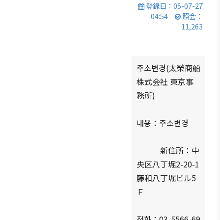
登録日：05-07-27
商情報
会員権
設立
クラブ
04:54
照会：
利·義務
目的/
（同好
セミナ
11,263
·特典
沿革
会）
ー
会員社
主要
会員社
イベン
検索/リ
事業
動靜
ト写真
주소변경(太榮商船
スト
定款
会員社
韓企連
株式会社 東京事
会員社
からの
ニュー
務所)
組織
総覧
お知ら
スレタ
図
せ
ー
法律相
내용：주소변경
アクセ
談
会員社
日本生
ス
インタ
活・便
FAQ
新住所：中
韓国
ビュ
利情報
お問い
央区八丁堀2-20-1
貿易
ー/寄
関連機
合わせ
協会
藤和八丁堀ビル5
稿
関
東京
Ｆ
支部
サイト
マップ
ウェ
전화：03-5566-69