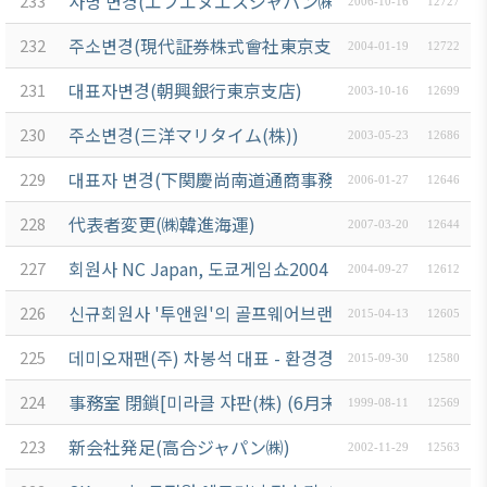
사명 변경(エフエヌエスジャパン㈱)
233
2006-10-16
12727
商情報
会員権
設立
クラブ
주소변경(現代証券株式會社東京支店)
利·義務
232
目的/
（同好
2004-01-19
12722
セミナ
·特典
沿革
会）
ー
대표자변경(朝興銀行東京支店)
231
2003-10-16
12699
会員社
主要
会員社
イベン
주소변경(三洋マリタイム(株))
検索/リ
230
事業
動靜
2003-05-23
12686
ト写真
スト
定款
会員社
韓企連
대표자 변경(下関慶尚南道通商事務所)
229
2006-01-27
12646
会員社
からの
ニュー
組織
代表者変更(㈱韓進海運)
総覧
228
お知ら
2007-03-20
12644
スレタ
図
せ
ー
法律相
회원사 NC Japan, 도쿄게임쇼2004 출전
227
2004-09-27
12612
アクセ
談
会員社
日本生
ス
신규회원사 '투앤원'의 골프웨어브랜드 'M•U SPORTS 2
226
インタ
2015-04-13
12605
活・便
FAQ
韓国
ビュ
利情報
데미오재팬(주) 차봉석 대표 - 환경경제인상 수상
225
お問い
2015-09-30
12580
貿易
ー/寄
関連機
合わせ
協会
稿
事務室 閉鎖[미라클 쟈판(株) (6月末)]
224
1999-08-11
12569
関
東京
支部
サイト
新会社発足(高合ジャパン㈱)
223
2002-11-29
12563
マップ
ウェ