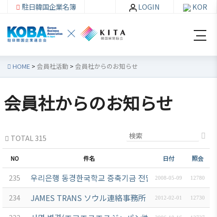
駐日韓国企業名簿
LOGIN
KOR
HOME
>
会員社活動
>
会員社からのお知らせ
会員社からのお知らせ
韓
会員
会
資
企
社加
員
料
TOTAL 315
連
入・
社
室
紹
検索
活
NO
件名
日付
照会
介
動
お知ら
우리은행 동경한국학교 증축기금 전달(5/10)
235
2008-05-09
12780
せ・イ
韓企連
ベント
JAMES TRANS ソウル連絡事務所 開所
会員加
234
ご挨
分科委
2012-02-01
12730
入
拶
員会
貿易通