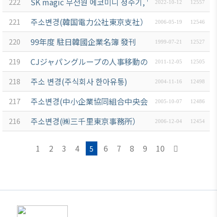
SK magic 무전원 에코미니 정수기, 일본 Green Fundin
222
2022-10-12
12557
ブアク
セシ
주소변경(韓国電力公社東京支社）
221
2006-05-19
12546
ビリ
99年度 駐日韓國企業名簿 發刊
220
ティ方
1999-07-21
12527
針
CJジャパングループの人事移動の案内
219
2011-12-05
12505
주소 변경(주식회사 한아유통)
218
2004-11-16
12498
주소변경(中小企業協同組合中央会東京事務所）
217
2005-10-07
12486
주소변경(㈱三千里東京事務所）
216
2006-12-04
12454
1
2
3
4
6
7
8
9
10
5