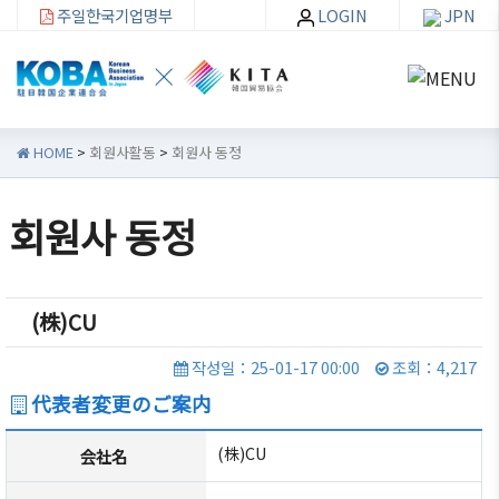
주일한국기업명부
LOGIN
JPN
HOME
>
회원사활동
>
회원사 동정
회원사 동정
한
회원
회
자
기
사가
원
료
(株)CU
련
입・
사
실
소
검색
활
작성일：25-01-17 00:00
조회：4,217
개
동
뉴스・
代表者変更のご案内
이벤트
한기련
(株)CU
회원사
会社名
회장인
분과위
무역통
가입
사
원회
상정보