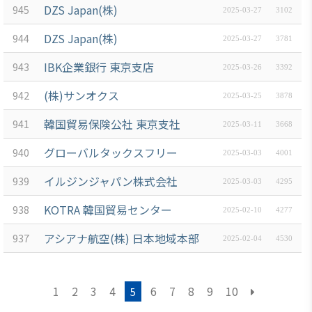
DZS Japan(株)
945
2025-03-27
3102
DZS Japan(株)
944
2025-03-27
3781
IBK企業銀行 東京支店
943
2025-03-26
3392
(株)サンオクス
942
2025-03-25
3878
韓国貿易保険公社 東京支社
941
2025-03-11
3668
グローバルタックスフリー
940
2025-03-03
4001
イルジンジャパン株式会社
939
2025-03-03
4295
KOTRA 韓国貿易センター
938
2025-02-10
4277
アシアナ航空(株) 日本地域本部
937
2025-02-04
4530
1
2
3
4
6
7
8
9
10
5