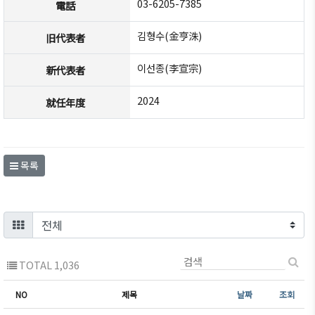
03-6205-7385
電話
회원 권
설립목
동호회
세미나
리·의무
적/연
김형수(金亨洙)
旧代表者
회원사
행사사
·특전
혁
동정
진
이선종(李宣宗)
회원검
新代表者
주요사
회원사
한기련
색 / 리스
업
알림
뉴스레
2024
就任年度
트
정관
터
회원사
주일한
조직도
인터
일본생
국기업
뷰/기
활・편
약도
회원사
목록
고
의정보
총람
한국무
관련기
역협회
법률상
관
도쿄지
담
부
사이트
FAQ
맵
웹 접
TOTAL 1,036
문의하
근성
기
정책
NO
제목
날짜
조회