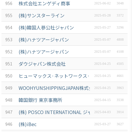
株式会社エンゲディ商事
956
2025-06-02
3048
(株)サンスターライン
955
2025-05-28
3372
(株)韓国人蔘公社ジャパン
954
2025-05-27
3296
(株)ハナツアージャパン
953
2025-05-07
4808
(株)ハナツアージャパン
952
2025-05-07
4108
ダウジャパン株式会社
951
2025-04-25
4505
ヒューマックス·ネットワークス·ジャパン株式会社
950
2025-04-25
4661
WOOHYUNSHIPPINGJAPAN株式会社
949
2025-04-25
3963
韓国銀行 東京事務所
948
2025-04-15
3538
(株) POSCO INTERNATIONAL ジャパン
947
2025-04-03
3914
(株)iBec
946
2025-03-27
3627