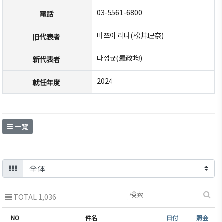
商情報
会員権
設立
クラブ
03-5561-6800
電話
利·義務
目的/
（同好
セミナ
·特典
沿革
会）
마쯔이 리나(松井理奈)
ー
旧代表者
会員社
主要
会員社
イベン
나정균(羅政均)
新代表者
検索/リ
事業
動靜
ト写真
スト
定款
会員社
2024
韓企連
就任年度
会員社
からの
ニュー
組織
総覧
お知ら
スレタ
図
せ
ー
法律相
アクセ
一覧
談
会員社
日本生
ス
インタ
活・便
FAQ
韓国
ビュ
利情報
お問い
貿易
ー/寄
関連機
合わせ
協会
稿
関
東京
TOTAL 1,036
支部
サイト
マップ
NO
件名
日付
照会
ウェ