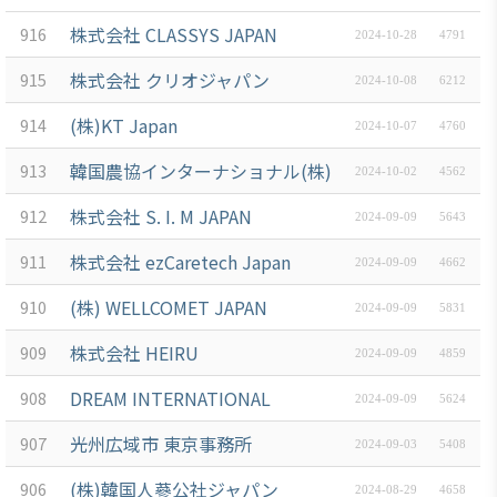
ブアク
株式会社 CLASSYS JAPAN
916
2024-10-28
4791
セシ
ビリ
株式会社 クリオジャパン
915
2024-10-08
6212
ティ方
(株)KT Japan
914
針
2024-10-07
4760
韓国農協インターナショナル(株)
913
2024-10-02
4562
株式会社 S. I. M JAPAN
912
2024-09-09
5643
株式会社 ezCaretech Japan
911
2024-09-09
4662
(株) WELLCOMET JAPAN
910
2024-09-09
5831
株式会社 HEIRU
909
2024-09-09
4859
DREAM INTERNATIONAL
908
2024-09-09
5624
光州広域市 東京事務所
907
2024-09-03
5408
(株)韓国人蔘公社ジャパン
906
2024-08-29
4658