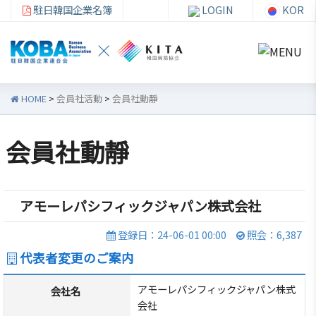
駐日韓国企業名簿
LOGIN
KOR
HOME
>
会員社活動
>
会員社動靜
会員社動靜
韓
会員
会
資
企
社加
員
料
連
入・
社
室
アモーレパシフィックジャパン株式会社
紹
検索
活
登録日：24-06-01 00:00
照会：6,387
介
動
お知ら
代表者変更のご案内
せ・イ
韓企連
ベント
会員加
アモーレパシフィックジャパン株式
ご挨
分科委
会社名
入
会社
拶
員会
貿易通