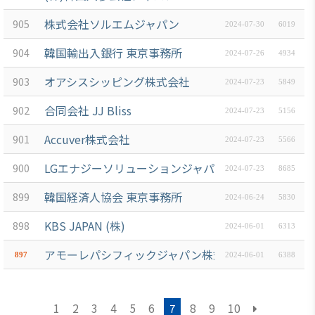
株式会社ソルエムジャパン
905
2024-07-30
6019
韓国輸出入銀行 東京事務所
904
2024-07-26
4934
オアシスシッピング株式会社
903
2024-07-23
5849
合同会社 JJ Bliss
902
2024-07-23
5156
Accuver株式会社
901
2024-07-23
5566
LGエナジーソリューションジャパン株式会社
900
2024-07-23
8685
韓国経済人協会 東京事務所
899
2024-06-24
5830
KBS JAPAN (株)
898
2024-06-01
6313
アモーレパシフィックジャパン株式会社
897
2024-06-01
6388
1
2
3
4
5
6
8
9
10
7