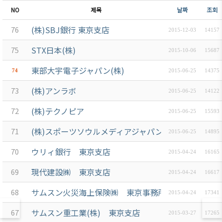
NO
제목
날짜
조회
(株)SBJ銀行 東京支店
76
2015-12-03
14157
STX日本(株)
75
2015-10-06
15687
東部大宇電子ジャパン(株)
74
2015-06-25
14375
(株)アンラボ
73
2015-06-25
14122
(株)テクノピア
72
2015-06-25
15593
(株)スポーツソウルメディアジャパン
71
2015-06-25
14895
ウリィ銀行 東京支店
70
2015-04-24
16165
現代建設㈱ 東京支店
69
2015-04-24
16617
サムスン火災海上保険㈱ 東京事務所
68
2015-04-24
17341
サムスン重工業(株) 東京支店
67
2015-03-27
17265