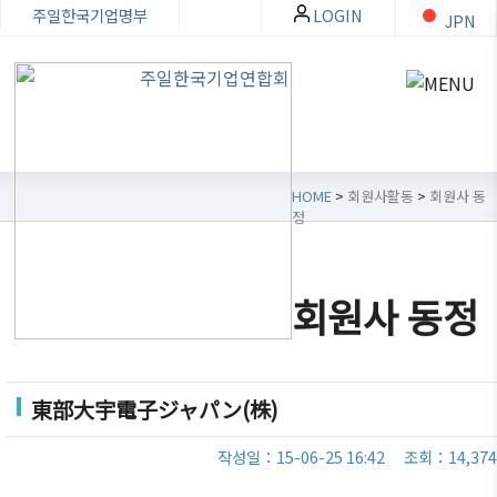
주일한국기업명부
LOGIN
JPN
HOME
>
회원사활동
>
회원사 동
정
한
회원
회원
자료
기
사가
사활
실
회원사 동정
련
입・
동
소
검색
뉴스・
개
이벤트
분과위
東部大宇電子ジャパン(株)
원회
한기련
무역통
회원사
상정보
회장인
작성일：15-06-25 16:42
조회：14,374
동호회
가입
사
세미나