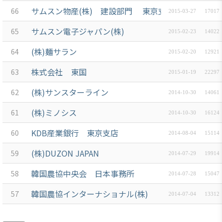
サムスン物産(株) 建設部門 東京支店
66
2015-03-27
17017
サムスン電子ジャパン(株)
65
2015-02-23
14022
(株)麺サラン
64
2015-02-20
12921
株式会社 東国
63
2015-01-19
22297
(株)サンスターライン
62
2014-10-30
14061
(株)ミノシス
61
2014-10-30
16124
KDB産業銀行 東京支店
60
2014-08-04
15114
(株)DUZON JAPAN
59
2014-07-29
19914
韓国農協中央会 日本事務所
58
2014-07-28
15047
韓国農協インターナショナル(株)
57
2014-07-04
13312