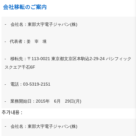
회원사
회원 권
会社移転のご案内
설립목
동정
행사사
리·의무
적/연혁
진
회원사
·특전
-
주요사
알림
会社名：東部大宇電子ジャパン(株)
한기련
회원검
업
뉴스레
회원사
색 / 리스
터
정관
- 代表者：
姜 宰 壎
인터뷰/
트
기고
일본생
조직도
주일한
활・편
- 移転先：〒113-0021 東京都文京区本駒込2-29-24 パシフィック
약도
국기업
의정보
スクエア千石6F
회원사
한국무
관련기
총람
역협회
관
- 電話：03-5319-2151
도쿄지
법률상
사이트
부
담
맵
- 業務開始日：2015年 6月 29日(月)
웹 접근
FAQ
추가내용 :
성 정책
문의하
기
-
会社名：東部大宇電子ジャパン(株)