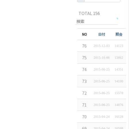
TOTAL 156
NO
件名
日付
照会
(株)SBJ銀行 東
76
2015-12-03
14123
STX日本(株)
75
2015-10-06
15662
東部大宇電子ジャ
74
2015-06-25
14351
(株)アンラボ
73
2015-06-25
14100
(株)テクノピア
72
2015-06-25
15570
(株)スポーツソ
71
2015-06-25
14876
ウリィ銀行 東
70
2015-04-24
16128
現代建設㈱ 東
69
2015-04-24
16598