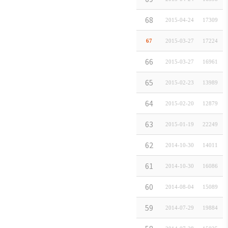
サムスン火災海
68
2015-04-24
17309
サムスン重工業(
67
2015-03-27
17224
サムスン物産(株
66
2015-03-27
16961
サムスン電子ジャ
65
2015-02-23
13989
(株)麺サラン
64
2015-02-20
12879
株式会社 東国
63
2015-01-19
22249
(株)サンスター
62
2014-10-30
14011
(株)ミノシス
61
2014-10-30
16086
KDB産業銀行 
60
2014-08-04
15089
(株)DUZON JAP
59
2014-07-29
19884