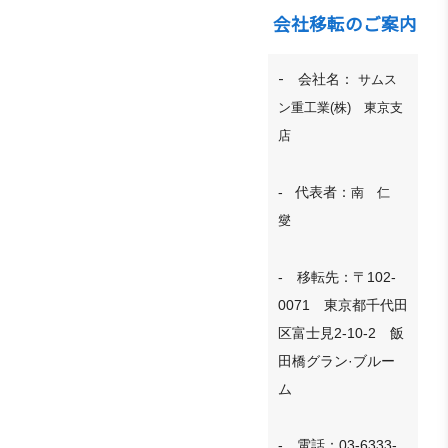
商情報
会員権
設立
クラブ
会社移転のご案内
利·義務
目的/
（同好
セミナ
·特典
沿革
会）
ー
-
会社名：
サムス
会員社
主要
会員社
イベン
ン重工業(株) 東京支
検索/リ
事業
動靜
ト写真
店
スト
定款
会員社
韓企連
会員社
からの
ニュー
- 代表者：
組織
南 仁
総覧
お知ら
スレタ
図
燮
せ
ー
法律相
アクセ
談
会員社
日本生
ス
- 移転先：〒102-
インタ
活・便
FAQ
0071 東京都千代田
韓国
ビュ
利情報
お問い
貿易
区富士見2-10-2 飯
ー/寄
関連機
合わせ
協会
稿
田橋グラン·ブルー
関
東京
ム
支部
サイト
マップ
ウェ
- 電話：03-6333-