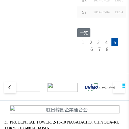
韓国農協中央会
58
2014-07-28
15025
韓国農協インター
57
2014-07-04
13294
一覧
1
2
3
4
5
6
7
8
3F PRUDENTIAL TOWER, 2-13-10 NAGATACHO, CHIYODA-KU,
TOKYO 100-0014, JAPAN