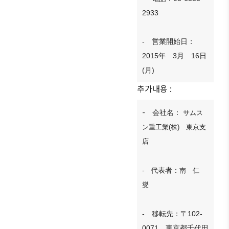
ブアク
2933
セシ
ビリ
- 営業開始日：
ティ方
2015年 3月 16日
針
(月)
추가내용 :
-
会社名：
サムス
ン重工業(株) 東京支
店
- 代表者：
南 仁
燮
- 移転先：〒102-
0071 東京都千代田