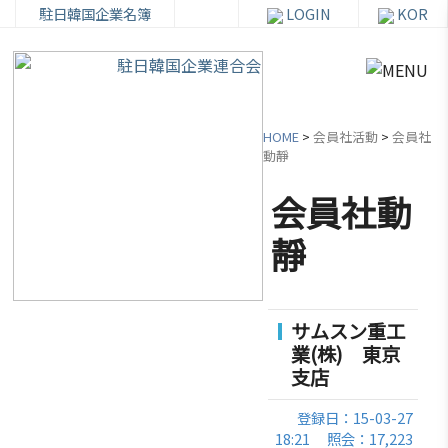
駐日韓国企業名簿
LOGIN
KOR
HOME
>
会員社活動
>
会員社
動靜
会員社動
韓
会員
会
資
靜
企
社加
員
料
連
入・
社
室
紹
検索
活
サムスン重工
介
動
業(株) 東京
お知ら
支店
せ・イ
韓企連
ベント
会員加
ご挨
分科委
登録日：15-03-27
入
拶
員会
貿易通
18:21
照会：17,223