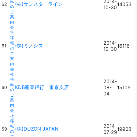
2014-
転
(株)サンスターライン
14053
62
の
10-30
ご
案
内
会
社
移
2014-
転
(株)ミノシス
16116
61
の
10-30
ご
案
内
会
社
移
2014-
転
KDB産業銀行 東京支店
08-
15105
60
の
04
ご
案
内
会
社
移
2014-
転
(株)DUZON JAPAN
19908
59
の
07-29
ご