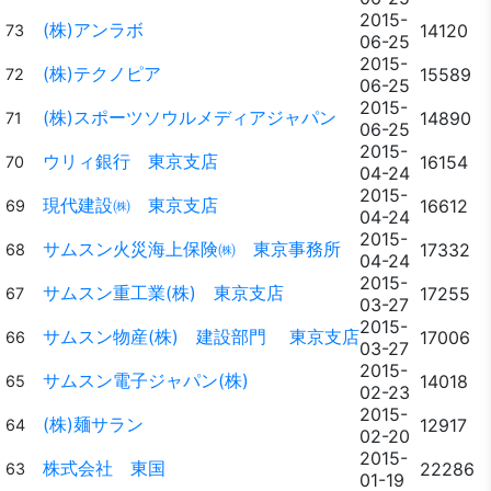
2015-
(株)アンラボ
14120
73
06-25
2015-
(株)テクノピア
15589
72
06-25
2015-
(株)スポーツソウルメディアジャパン
14890
71
06-25
2015-
ウリィ銀行 東京支店
16154
70
04-24
2015-
現代建設㈱ 東京支店
16612
69
04-24
2015-
サムスン火災海上保険㈱ 東京事務所
17332
68
04-24
2015-
サムスン重工業(株) 東京支店
17255
67
03-27
2015-
サムスン物産(株) 建設部門 東京支店
17006
66
03-27
2015-
サムスン電子ジャパン(株)
14018
65
02-23
2015-
(株)麺サラン
12917
64
02-20
2015-
株式会社 東国
22286
63
01-19