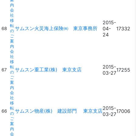
内
会
社
移
2015-
転
サムスン火災海上保険㈱ 東京事務所
04-
17332
68
の
24
ご
案
内
会
社
移
2015-
転
サムスン重工業(株) 東京支店
17255
67
の
03-27
ご
案
内
会
社
移
2015-
転
サムスン物産(株) 建設部門 東京支店
17006
66
の
03-27
ご
案
内
会