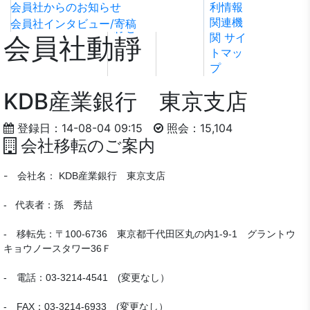
会員社からのお知らせ
利情報
ビリテ
稿
問い合
関連機
会員社インタビュー/寄稿
ィ方針
わせ
関
サイ
会員社動靜
トマッ
プ
KDB産業銀行 東京支店
登録日：14-08-04 09:15
照会：15,104
会社移転のご案内
-
会社名： KDB産業銀行 東京支店
- 代表者：孫 秀喆
- 移転先：〒100-6736 東京都千代田区丸の内1‐9‐1 グラントウ
キョウノースタワー36Ｆ
- 電話：03-3214-4541 (変更なし）
- FAX：03-3214-6933 (変更なし）