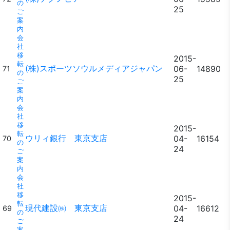
の
25
ご
案
内
会
社
移
2015-
転
(株)スポーツソウルメディアジャパン
06-
14890
71
の
25
ご
案
内
会
社
移
2015-
転
ウリィ銀行 東京支店
04-
16154
70
の
24
ご
案
内
会
社
移
2015-
転
現代建設㈱ 東京支店
04-
16612
69
の
24
ご
案