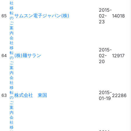
社
移
2015-
転
サムスン電子ジャパン(株)
02-
14018
65
の
23
ご
案
内
会
社
移
2015-
転
(株)麺サラン
02-
12917
64
の
20
ご
案
内
会
社
移
2015-
転
株式会社 東国
22286
63
の
01-19
ご
案
内
会
社
移