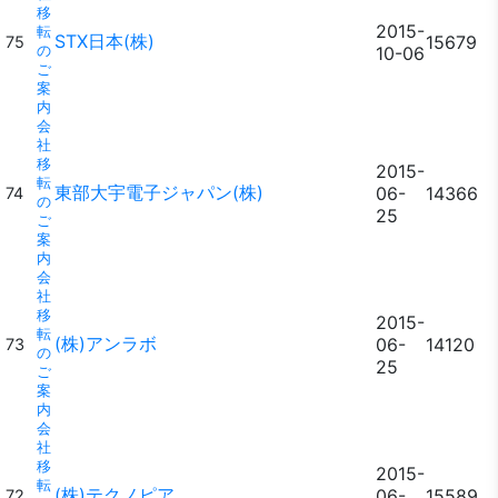
移
2015-
転
STX日本(株)
15679
75
の
10-06
ご
案
内
会
社
移
2015-
転
東部大宇電子ジャパン(株)
06-
14366
74
の
25
ご
案
内
会
社
移
2015-
転
(株)アンラボ
06-
14120
73
の
25
ご
案
内
会
社
移
2015-
転
(株)テクノピア
06-
15589
72