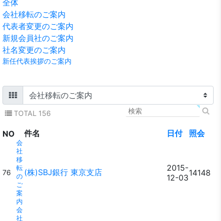
全体
会社移転のご案内
代表者変更のご案内
新規会員社のご案内
社名変更のご案内
新任代表挨拶のご案内
TOTAL 156
件名
日付
照会
NO
会
社
移
2015-
転
(株)SBJ銀行 東京支店
14148
76
の
12-03
ご
案
内
会
社