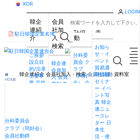
KOR
LOGIN
韓企
会員
会員
資料
連紹
社加
社活
室
駐日韓国企業名簿
介
入・
動
検索
お知ら
せ・イ
ご挨拶
分科委
ベント
設立目
員会
ク
韓企連
貿易通
的/沿革
ラブ
会員加
韓企連紹介
会員社加入・検索
会員社活動
資料室
商情報
主要事
（同好
入
会員
HOME
セミナ
業
定款
会）
会
権利·義
>
会員社活動
>
会員社動靜
ー
イベ
組織図
員社動
務·特典
ント写
会員社活動
アクセ
靜
会員
会員社
真
韓企
ス
韓国
社から
検索/リ
連ニュ
貿易協
のお知
スト
会
ースレ
会 東京
らせ
会
員社総
分科委員会
ター
日
支部
ウ
員社イ
覧
法律
クラブ（同好会）
本生
ェブア
ンタビ
相談
会員社動靜
活・便
クセシ
ュー/寄
FAQ
お