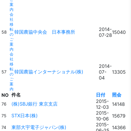
案
内
会
社
移
2014-
転
韓国農協中央会 日本事務所
15040
58
の
07-28
ご
案
内
会
社
移
2014-
転
韓国農協インターナショナル(株)
07-
13305
57
の
04
ご
案
内
件名
日付
照会
NO
2015-
(株)SBJ銀行 東京支店
14148
76
12-03
2015-
STX日本(株)
15679
75
10-06
2015-
東部大宇電子ジャパン(株)
14366
74
06-25