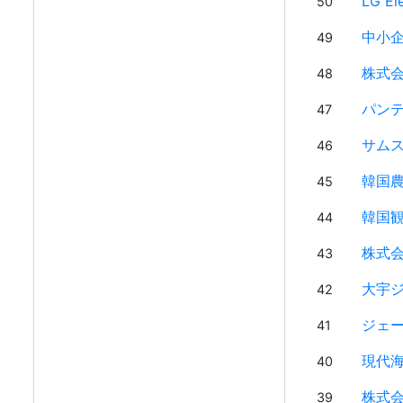
LG El
50
中小企
49
株式
48
パン
47
サムス
46
韓国農
45
韓国
44
株式会
43
大宇
42
ジェ
41
現代
40
株式
39