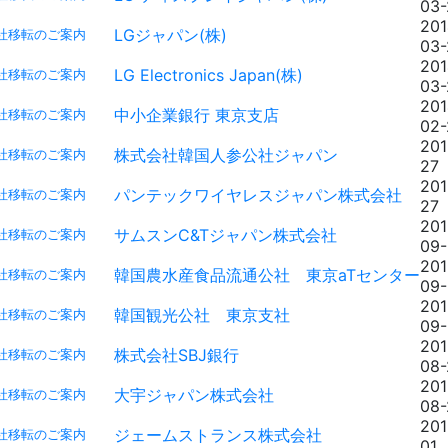
03-
201
LGジャパン(株)
社移転のご案内
03-
201
LG Electronics Japan(株)
社移転のご案内
03-
201
中小企業銀行 東京支店
社移転のご案内
02-
201
株式会社韓国人参公社ジャパン
社移転のご案内
27
201
パンテックワイヤレスジャパン株式会社
社移転のご案内
27
201
サムスンC&Tジャパン株式会社
社移転のご案内
09
201
韓国農水産食品流通公社 東京aTセンター
社移転のご案内
09
201
韓国観光公社 東京支社
社移転のご案内
09
201
株式会社SBJ銀行
社移転のご案内
08-
201
大宇ジャパン株式会社
社移転のご案内
08-
201
ジェームストランス株式会社
社移転のご案内
01