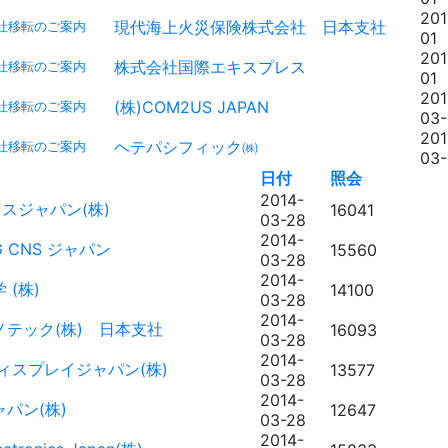
201
現代海上火災保険株式会社 日本支社
社移転のご案内
01
201
株式会社国際エキスプレス
社移転のご案内
01
201
(株)COM2US JAPAN
社移転のご案内
03-
201
ヘテパシフィック㈱
社移転のご案内
03-
日付
照会
2014-
スジャパン(株)
16041
03-28
2014-
G CNS ジャパン
15560
03-28
2014-
 (株)
14100
03-28
2014-
ノテック(株) 日本支社
16093
03-28
2014-
ディスプレイジャパン(株)
13577
03-28
2014-
ャパン(株)
12647
03-28
2014-