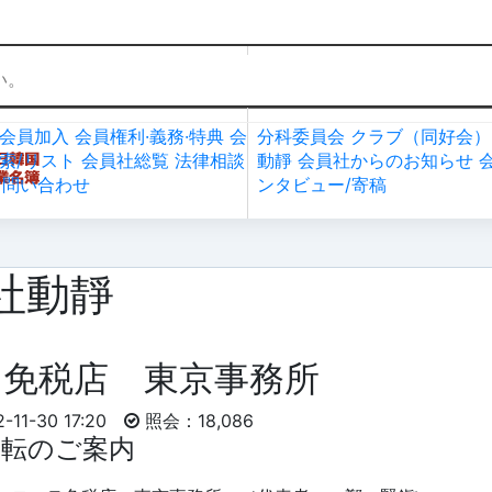
社加入・検索
会員社活動
会員加入
会員権利·義務·特典
会
分科委員会
クラブ（同好会）
索/リスト
会員社総覧
法律相談
動靜
会員社からのお知らせ
お問い合わせ
ンタビュー/寄稿
社動靜
テ免税店 東京事務所
11-30 17:20
照会：18,086
転のご案内