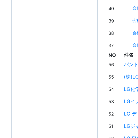
40
会
39
会
38
会
37
会
件名
NO
パント
56
(株)L
55
LG化学
54
LGイ
53
LG 
52
LGジ
51