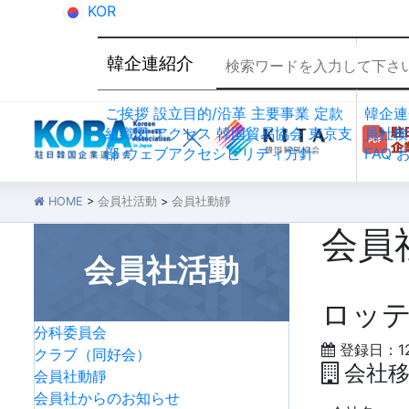
KOR
韓企連紹介
会員
ご挨拶
設立目的/沿革
主要事業
定款
韓企連
組織図
アクセス
韓国貿易協会 東京支
員社検
部
ウェブアクセシビリティ方針
FAQ
HOME
>
会員社活動
>
会員社動靜
会員
会員社活動
ロッ
分科委員会
登録日：12-
クラブ（同好会）
会社移
会員社動靜
会員社からのお知らせ