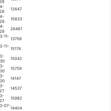
28
4-
12647
28
4-
15833
28
4-
26461
28
3-11-
13706
3-11-
15174
3-
15042
-30
3-
15759
-30
3-
14147
-30
3-
14537
27
3-
15982
27
3-07-
14404