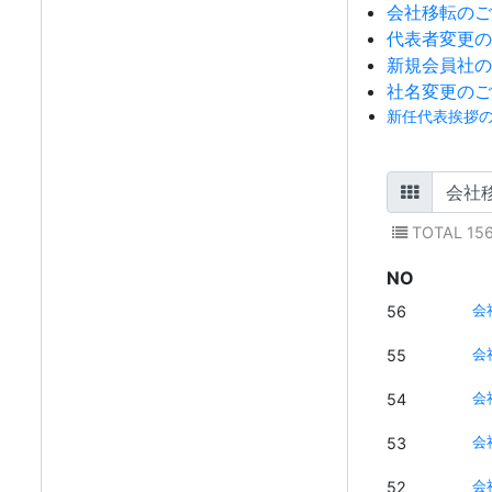
会社移転のご
代表者変更の
新規会員社の
社名変更のご
新任代表挨拶
TOTAL 15
NO
56
会
55
会
54
会
53
会
52
会