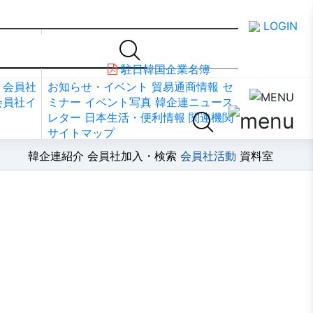
LOGIN
資料室
駐日韓国企業名簿
会員社
お知らせ・イベント
貿易通商情報
セ
会員社イ
ミナー
イベント写真
韓企連ニュース
レター
日本生活・便利情報
関連機関
サイトマップ
韓企連紹介
会員社加入・検索
会員社活動
資料室