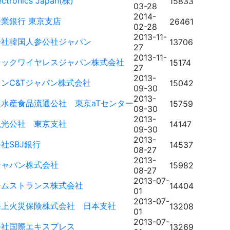
ectronics Japan(株)
15833
03-28
2014-
業銀行 東京支店
26461
02-28
2013-11-
会社韓国人参公社ジャパン
13706
27
2013-11-
テックワイヤレスジャパン株式会社
15174
27
2013-
ンC&Tジャパン株式会社
15042
09-30
2013-
水産食品流通公社 東京aTセンター
15759
09-30
2013-
観光公社 東京支社
14147
09-30
2013-
社SBJ銀行
14537
08-27
2013-
ジャパン株式会社
15982
08-27
2013-07-
ームストランス株式会社
14404
01
2013-07-
海上火災保険株式会社 日本支社
13208
01
2013-07-
会社国際エキスプレス
13269