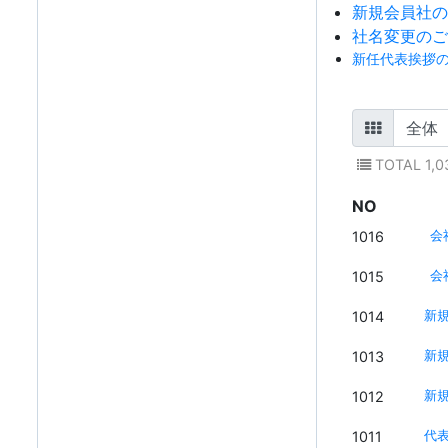
新規会員社の
社名変更のご
新任代表挨拶
TOTAL 1,0
NO
1016
会
1015
会
1014
新
1013
新
1012
新
1011
代