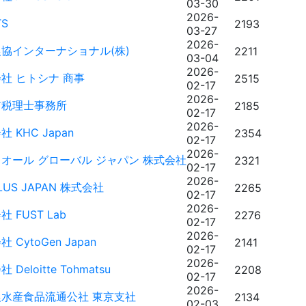
03-30
2026-
TS
2193
03-27
2026-
協インターナショナル(株)
2211
03-04
2026-
社 ヒトシナ 商事
2515
02-17
2026-
皙税理士事務所
2185
02-17
2026-
 KHC Japan
2354
02-17
2026-
オール グローバル ジャパン 株式会社
2321
02-17
2026-
LUS JAPAN 株式会社
2265
02-17
2026-
 FUST Lab
2276
02-17
2026-
 CytoGen Japan
2141
02-17
2026-
 Deloitte Tohmatsu
2208
02-17
2026-
水産食品流通公社 東京支社
2134
02-03