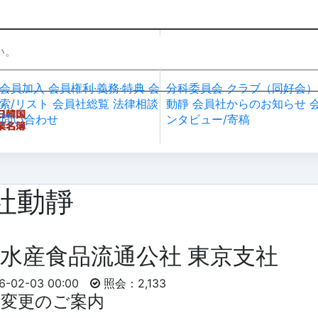
社加入・検索
会員社活動
会員加入
会員権利·義務·特典
会
分科委員会
クラブ（同好会）
索/リスト
会員社総覧
法律相談
動靜
会員社からのお知らせ
お問い合わせ
ンタビュー/寄稿
社動靜
水産食品流通公社 東京支社
02-03 00:00
照会：2,133
変更のご案内