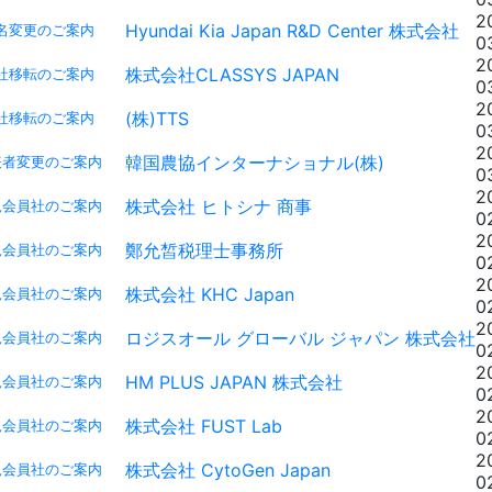
2
Hyundai Kia Japan R&D Center 株式会社
名変更のご案内
0
2
株式会社CLASSYS JAPAN
社移転のご案内
0
2
(株)TTS
社移転のご案内
0
2
韓国農協インターナショナル(株)
表者変更のご案内
0
2
株式会社 ヒトシナ 商事
規会員社のご案内
0
2
鄭允皙税理士事務所
規会員社のご案内
0
2
株式会社 KHC Japan
規会員社のご案内
0
2
ロジスオール グローバル ジャパン 株式会社
規会員社のご案内
0
2
HM PLUS JAPAN 株式会社
規会員社のご案内
0
2
株式会社 FUST Lab
規会員社のご案内
0
2
株式会社 CytoGen Japan
規会員社のご案内
0