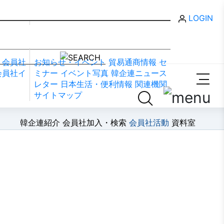
LOGIN
資料室
会員社
お知らせ・イベント
貿易通商情報
セ
会員社イ
ミナー
イベント写真
韓企連ニュース
レター
日本生活・便利情報
関連機関
サイトマップ
韓企連紹介
会員社加入・検索
会員社活動
資料室