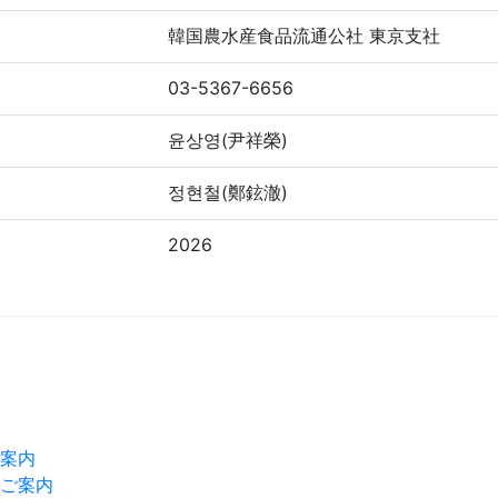
韓国農水産食品流通公社 東京支社
03-5367-6656
윤상영(尹祥榮)
정현철(鄭鉉澈)
2026
案内
ご案内