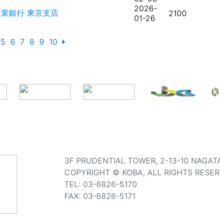
2026-
業銀行 東京支店
2100
01-26
5
6
7
8
9
10
3F PRUDENTIAL TOWER, 2-13-10 NAGAT
COPYRIGHT © KOBA, ALL RIGHTS RESER
TEL: 03-6826-5170
FAX: 03-6826-5171