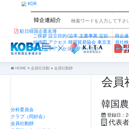
KOR
韓企連紹介
会員
駐日韓国企業名簿
ご挨拶
設立目的/沿革
主要事業
定款
韓企連
組織図
アクセス
韓国貿易協会 東京支
員社検
部
ウェブアクセシビリティ方針
FAQ
HOME
>
会員社活動
>
会員社動靜
会員
会員社活動
韓国農
分科委員会
登録日：26-
クラブ（同好会）
代表者
会員社動靜