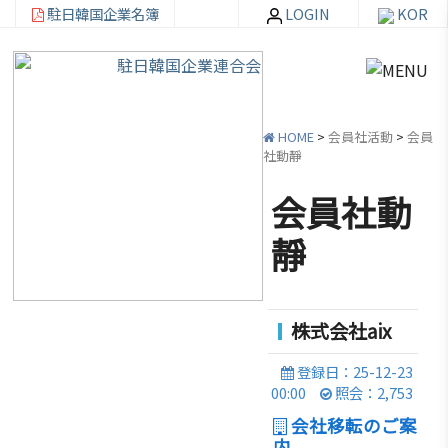
駐日韓国企業名簿
LOGIN
KOR
HOME
>
会員社活動
>
会員
社動靜
会員社動
韓
会員
会
資
靜
企
社加
員
料
連
入・
社
室
紹
検索
活
株式会社aix
介
動
お知ら
登録日：25-12-23
せ・イ
韓企連
00:00
照会：2,753
ベント
会員加
ご挨
分科委
会社移転のご案
入
拶
員会
貿易通
内