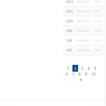
HM PLUS JAP
1002
2026-02-17
2261
株式会社 FUST L
1001
2026-02-17
2272
株式会社 CytoGen
1000
2026-02-17
2134
合同会社 Deloitt
999
2026-02-17
2204
韓国農水産食品流
998
2026-02-03
2126
韓国産業銀行 東
997
2026-01-26
2096
1
3
4
5
2
6
7
8
9
10