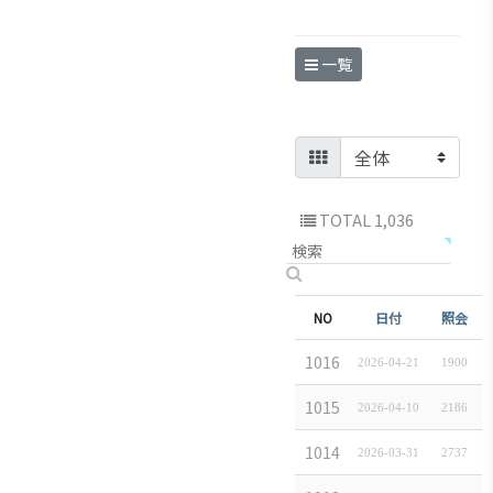
ブアク
セシ
一覧
ビリ
ティ方
針
TOTAL 1,036
NO
件名
日付
照会
株式会社 S. I. M 
1016
2026-04-21
1900
(株)東遠ジャパ
1015
2026-04-10
2186
GLCジャパン 株
1014
2026-03-31
2737