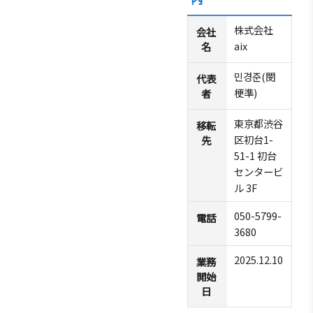
商情報
会員権
設立
クラブ
利·義務
株式会社
目的/
（同好
会社
セミナ
·特典
aix
名
沿革
会）
ー
会員社
主要
会員社
イベン
민경준(閔
代表
検索/リ
事業
動靜
ト写真
梗準)
者
スト
定款
会員社
韓企連
東京都渋谷
移転
会員社
からの
ニュー
組織
区初台1-
先
総覧
お知ら
スレタ
図
51-1 初台
せ
ー
法律相
センタービ
アクセ
談
会員社
ル 3F
日本生
ス
インタ
活・便
FAQ
050-5799-
韓国
電話
ビュ
利情報
お問い
3680
貿易
ー/寄
関連機
合わせ
協会
稿
2025.12.10
業務
関
東京
開始
支部
サイト
日
マップ
ウェ