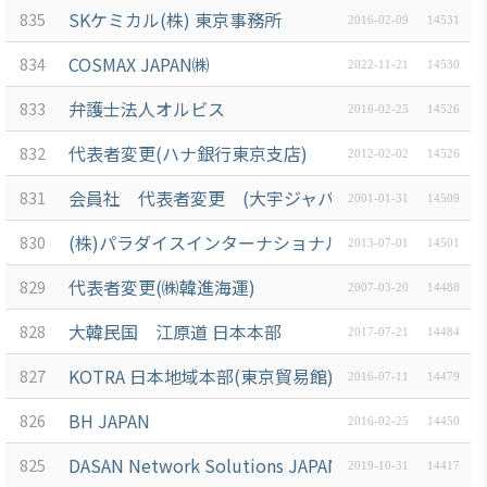
商情報
SKケミカル(株) 東京事務所
会員権
835
設立
クラブ
2016-02-09
14531
利·義務
目的/
（同好
セミナ
COSMAX JAPAN㈱
834
2022-11-21
14530
·特典
沿革
会）
ー
弁護士法人オルビス
会員社
833
主要
会員社
2016-02-25
14526
イベン
検索/リ
事業
動靜
ト写真
代表者変更(ハナ銀行東京支店)
832
2012-02-02
14526
スト
定款
会員社
韓企連
会員社 代表者変更 (大宇ジャパン)
会員社
831
からの
2001-01-31
14509
ニュー
組織
総覧
お知ら
スレタ
図
(株)パラダイスインターナショナル
830
2013-07-01
14501
せ
ー
法律相
アクセ
代表者変更(㈱韓進海運)
談
829
会員社
2007-03-20
14488
日本生
ス
インタ
活・便
FAQ
大韓民国 江原道 日本本部
828
2017-07-21
14484
韓国
ビュ
利情報
お問い
貿易
ー/寄
KOTRA 日本地域本部(東京貿易館)
827
2016-07-11
14479
関連機
合わせ
協会
稿
関
東京
BH JAPAN
826
2016-02-25
14450
支部
サイト
DASAN Network Solutions JAPAN
825
2019-10-31
14417
マップ
ウェ