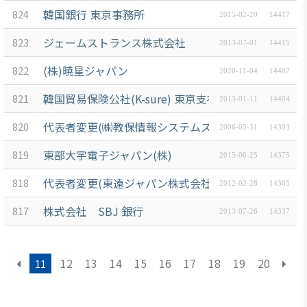
ブアク
韓国銀行 東京事務所
824
2015-02-20
14417
セシ
ジェームストランス株式会社
823
ビリ
2013-07-01
14415
ティ方
(株)暁星ジャパン
822
2020-11-04
14407
針
韓国貿易保険公社(K-sure) 東京支社
821
2013-01-11
14404
代表者変更(㈱教保情報システムズ)
820
2006-05-31
14393
東部大宇電子ジャパン(株)
819
2015-06-25
14375
代表者変更(東遠ジャパン株式会社)
818
2012-02-28
14365
株式会社 SBJ 銀行
817
2013-07-26
14337
12
13
14
15
16
17
18
19
20
11