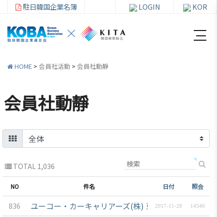
駐日韓国企業名簿
LOGIN
KOR
HOME
>
会員社活動
>
会員社動靜
会員社動靜
韓
会員
会
資
企
社加
員
料
連
入・
社
室
紹
検索
活
介
動
TOTAL 1,036
お知ら
せ・イ
韓企連
NO
件名
日付
照会
ベント
会員加
ご挨
分科委
ユーコー・カーキャリアーズ(株) 東京支店
836
2017-11-28
14540
入
拶
員会
貿易通