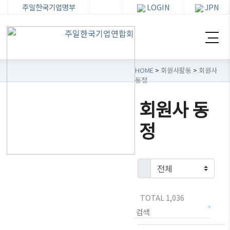
주일한국기업명부
LOGIN
JPN
HOME
>
회원사활동
>
회원사
동정
회원사 동
한
회원
회
자
정
기
사가
원
료
련
입・
사
실
소
검색
활
개
동
뉴스・
이벤트
한기련
TOTAL 1,036
회원사
회장인
분과위
무역통
가입
사
원회
상정보