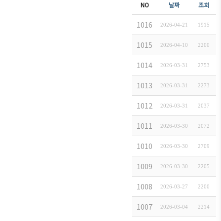
NO
제목
날짜
조회
회원 권
설립목
동호회
세미나
리·의무
적/연
株式会社 S. I. M 
1016
2026-04-21
1915
회원사
행사사
·특전
혁
동정
진
(株)東遠ジャパ
1015
2026-04-10
2200
회원검
주요사
회원사
한기련
색 / 리스
업
GLCジャパン 株
1014
2026-03-31
2753
알림
뉴스레
트
정관
터
회원사
キア 株式会社 
1013
2026-03-31
2273
주일한
조직도
인터
일본생
국기업
CLC&D 株式会社
1012
2026-03-31
2037
뷰/기
활・편
약도
회원사
고
의정보
총람
株式会社 ロッテ免
1011
2026-03-30
2072
한국무
관련기
역협회
법률상
Hyundai Kia J
1010
2026-03-30
2709
관
도쿄지
담
부
株式会社CLASSYS
1009
사이트
2026-03-30
2205
FAQ
맵
웹 접
(株)TTS
1008
문의하
2026-03-27
2200
근성
기
정책
韓国農協インター
1007
2026-03-04
2214