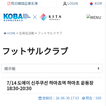
駐日韓国企業名簿
LOGIN
KOR
HOME
>
会員社活動
>
フットサルクラブ
フットサルクラブ
韓
会員
会
資
企
社加
員
料
連
入・
社
室
紹
検索
活
介
動
7/14 도에이 신주쿠선 하마쵸역 하마초 운동장
お知ら
18:30-20:30
せ・イ
韓企連
ベント
会員加
ご挨
分科委
登録日：26-06-30 17:33
照会：500
入
拶
員会
貿易通