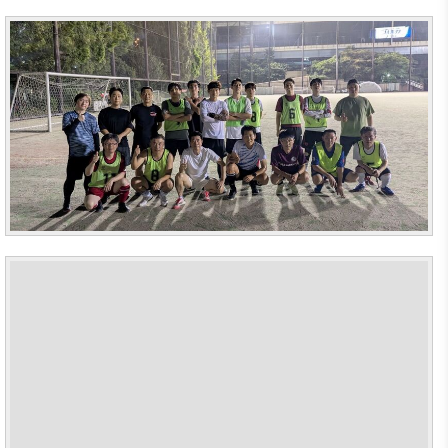
商情報
会員権
設立
クラブ
利·義務
目的/
（同好
セミナ
·特典
沿革
会）
ー
会員社
主要
会員社
イベン
検索/リ
事業
動靜
ト写真
スト
定款
会員社
韓企連
会員社
からの
ニュー
組織
総覧
お知ら
スレタ
図
せ
ー
法律相
アクセ
談
会員社
日本生
ス
インタ
活・便
FAQ
韓国
ビュ
利情報
お問い
貿易
ー/寄
関連機
合わせ
協会
稿
関
東京
支部
サイト
マップ
ウェ