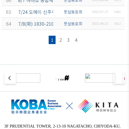
66
8/7 하마쵸 종합체육관 서브아리나 1830-2130
2025-08-08
1615
65
7/24 도에이 신주쿠선 하마쵸역 하마초 운동장 18:30-20:
풋살동호회
2025-07-25
1461
64
7/8(화) 1830-2100 운동 (月島駅 佃中学校)
풋살동호회
2025-06-25
1612
2
3
4
1
3F PRUDENTIAL TOWER, 2-13-10 NAGATACHO, CHIYODA-KU,