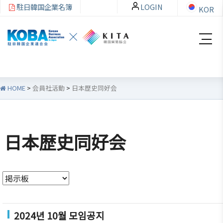
駐日韓国企業名簿
LOGIN
KOR
HOME
>
会員社活動
>
日本歴史同好会
韓
会員
会
資
企
社加
員
料
日本歴史同好会
連
入・
社
室
紹
検索
活
介
動
お知ら
せ・イ
韓企連
ベント
会員加
ご挨拶
分科委
2024년 10월 모임공지
入
員会
貿易通
設立目