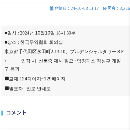
商情報
会員権
的/沿革
クラブ
登録日：24-10-03 11:17
照会：3,226
利·義務
（同好
セミナ
主要事
·特典
会）
ー
業
会員社
会員社
イベン
定款
■
일시
: 2024
년 10
월10
일
18
시
30
분
検索/リ
動靜
ト写真
組織図
スト
■
장소
:
한국무역협회
회의실
会員社
韓企連
東京都千代田区永田町
2-13-10
、プルデンシャルタワー３
F
アクセ
会員社
からの
ニュー
ス
総覧
お知ら
スレタ
•
입장
시
,
신분증
제시
필요
:
입장패스
작성후
개찰
せ
ー
韓国貿
法律相
구
통과
易協会
談
会員社
■
日本生
교재 124페이지~129페이지
東京支
インタ
活・便
FAQ
■
발표자 : 진로 안체로
部
ビュー/
利情報
お問い
寄稿
ウェブ
関連機
合わせ
アクセ
関
コメント
シビリ
サイト
ティ方
マップ
針