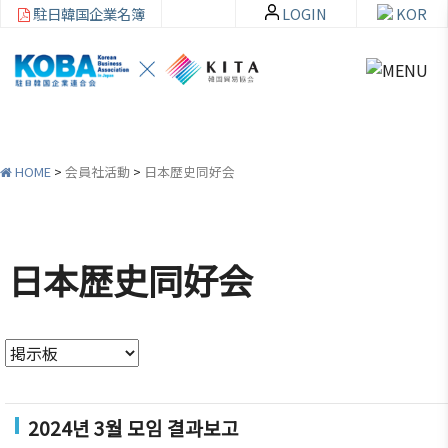
駐日韓国企業名簿
LOGIN
KOR
HOME
>
会員社活動
>
日本歴史同好会
韓
会員
会
資
企
社加
員
料
日本歴史同好会
連
入・
社
室
紹
検索
活
介
動
お知ら
せ・イ
韓企連
ベント
会員加
ご挨拶
分科委
2024년 3월 모임 결과보고
入
員会
貿易通
設立目