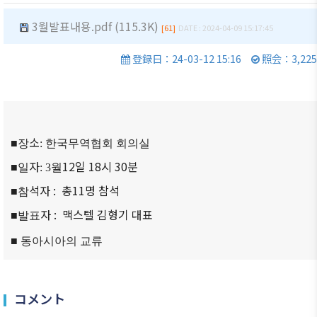
商情報
会員権
的/沿革
クラブ
3월발표내용.pdf (115.3K)
利·義務
[61]
DATE : 2024-04-09 15:17:45
（同好
セミナ
主要事
·特典
会）
ー
業
登録日：24-03-12 15:16
照会：3,225
会員社
会員社
イベン
定款
検索/リ
動靜
ト写真
組織図
スト
会員社
韓企連
アクセ
会員社
からの
ニュー
소
■장
: 한국무역협회 회의실
ス
総覧
お知ら
スレタ
せ
자
12일 18시 30분
ー
■일
: 3월
韓国貿
法律相
易協会
談
会員社
석자 : 총11명 참석
日本生
■참
東京支
インタ
活・便
FAQ
자 : 맥스텔 김형기 대표
■발표
部
ビュー/
利情報
お問い
寄稿
■ 동아시아의 교류
ウェブ
関連機
合わせ
アクセ
関
シビリ
サイト
ティ方
コメント
マップ
針